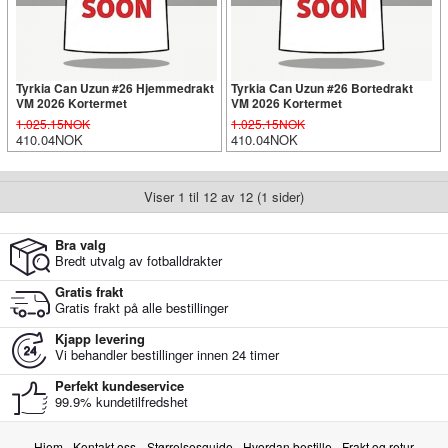
Tyrkia Can Uzun #26 Hjemmedrakt
Tyrkia Can Uzun #26 Bortedrakt
VM 2026 Kortermet
VM 2026 Kortermet
1.025.15NOK
1.025.15NOK
410.04NOK
410.04NOK
Viser 1 til 12 av 12 (1 sider)
Bra valg
Bredt utvalg av fotballdrakter
Gratis frakt
Gratis frakt på alle bestillinger
Kjapp levering
Vi behandler bestillinger innen 24 timer
Perfekt kundeservice
99.9% kundetilfredshet
Hjem
Kontakt oss
Størrelsesguide
Hvordan bestille
Frakt og retur