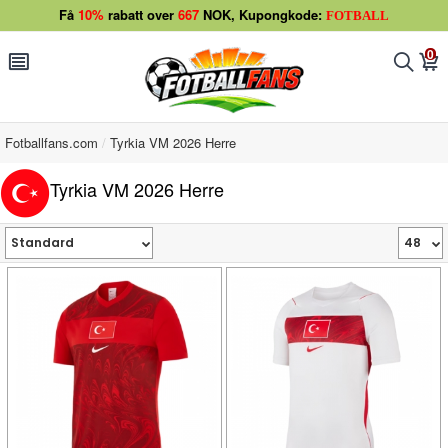
Få
10%
rabatt over
667
NOK, Kupongkode:
FOTBALL
0
󰂩
󰂨
󰃦
Fotballfans.com
Tyrkia VM 2026 Herre
Tyrkia VM 2026 Herre