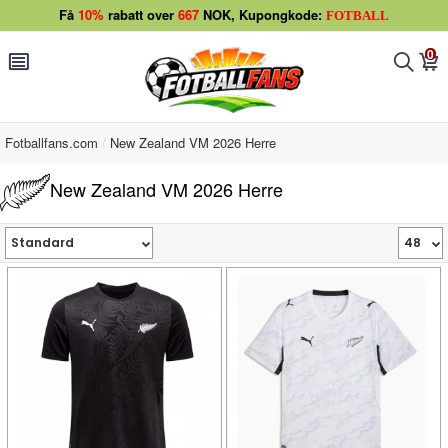
Få
10%
rabatt over
667
NOK, Kupongkode:
FOTBALL
0
󰂩
󰂨
󰃦
Fotballfans.com
New Zealand VM 2026 Herre
New Zealand VM 2026 Herre