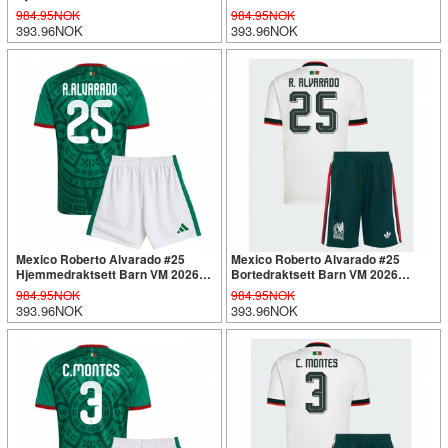
Kortermet (+ Korte bukser)
Kortermet (+ Korte bukser)
984.95NOK
984.95NOK
393.96NOK
393.96NOK
Mexico Roberto Alvarado #25
Mexico Roberto Alvarado #25
Hjemmedraktsett Barn VM 2026
Bortedraktsett Barn VM 2026
Kortermet (+ Korte bukser)
Kortermet (+ Korte bukser)
984.95NOK
984.95NOK
393.96NOK
393.96NOK