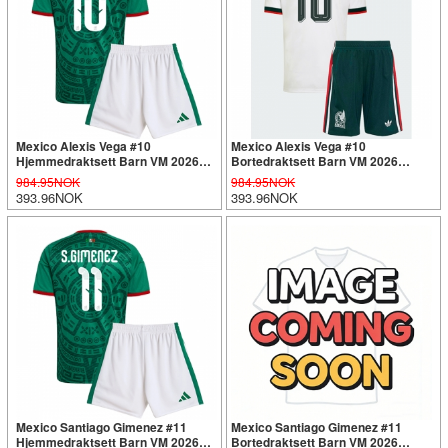
Mexico Alexis Vega #10
Mexico Alexis Vega #10
Hjemmedraktsett Barn VM 2026
Bortedraktsett Barn VM 2026
Kortermet (+ Korte bukser)
Kortermet (+ Korte bukser)
984.95NOK
984.95NOK
393.96NOK
393.96NOK
Mexico Santiago Gimenez #11
Mexico Santiago Gimenez #11
Hjemmedraktsett Barn VM 2026
Bortedraktsett Barn VM 2026