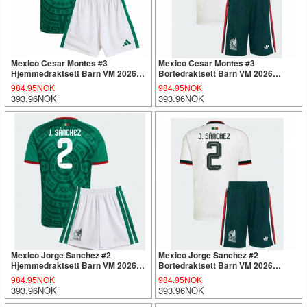
Mexico Cesar Montes #3
Mexico Cesar Montes #3
Hjemmedraktsett Barn VM 2026
Bortedraktsett Barn VM 2026
Kortermet (+ Korte bukser)
Kortermet (+ Korte bukser)
984.95NOK
984.95NOK
393.96NOK
393.96NOK
Mexico Jorge Sanchez #2
Mexico Jorge Sanchez #2
Hjemmedraktsett Barn VM 2026
Bortedraktsett Barn VM 2026
Kortermet (+ Korte bukser)
Kortermet (+ Korte bukser)
984.95NOK
984.95NOK
393.96NOK
393.96NOK