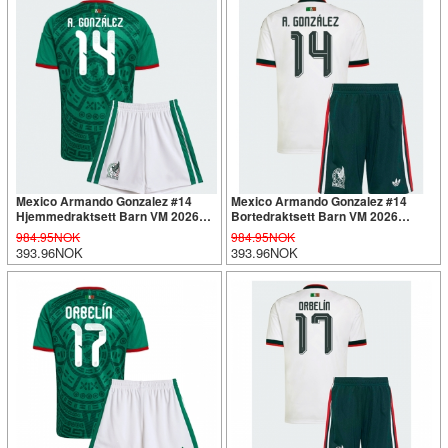
Mexico Armando Gonzalez #14
Mexico Armando Gonzalez #14
Hjemmedraktsett Barn VM 2026
Bortedraktsett Barn VM 2026
Kortermet (+ Korte bukser)
Kortermet (+ Korte bukser)
984.95NOK
984.95NOK
393.96NOK
393.96NOK