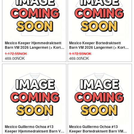
Mexico Keeper Hjemmedraktsett
Mexico Keeper Bortedraktsett
Barn VM 2026 Langermet (+ Korte
Barn VM 2026 Langermet (+ Korte
bukser)
bukser)
1.172.55NOK
1.172.55NOK
469.00NOK
469.00NOK
Mexico Guillermo Ochoa #13
Mexico Guillermo Ochoa #13
Keeper Hjemmedraktsett Barn VM
Keeper Bortedraktsett Barn VM