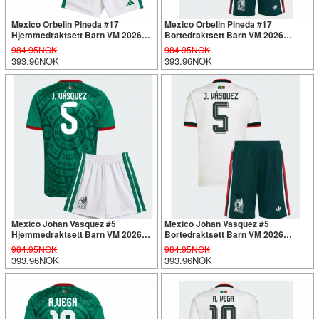
Mexico Orbelin Pineda #17
Mexico Orbelin Pineda #17
Hjemmedraktsett Barn VM 2026
Bortedraktsett Barn VM 2026
Kortermet (+ Korte bukser)
Kortermet (+ Korte bukser)
984.95NOK
984.95NOK
393.96NOK
393.96NOK
Mexico Johan Vasquez #5
Mexico Johan Vasquez #5
Hjemmedraktsett Barn VM 2026
Bortedraktsett Barn VM 2026
Kortermet (+ Korte bukser)
Kortermet (+ Korte bukser)
984.95NOK
984.95NOK
393.96NOK
393.96NOK