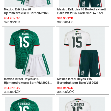
Mexico Erik Lira #6
Mexico Erik Lira #6 Bortedraktsett
Hjemmedraktsett Barn VM 2026
Barn VM 2026 Kortermet (+ Korte
Kortermet (+ Korte bukser)
bukser)
984.95NOK
984.95NOK
393.96NOK
393.96NOK
Mexico Israel Reyes #15
Mexico Israel Reyes #15
Hjemmedraktsett Barn VM 2026
Bortedraktsett Barn VM 2026
Kortermet (+ Korte bukser)
Kortermet (+ Korte bukser)
984.95NOK
984.95NOK
393.96NOK
393.96NOK