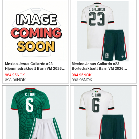
Mexico Jesus Gallardo #23
Mexico Jesus Gallardo #23
Hjemmedraktsett Barn VM 2026
Bortedraktsett Barn VM 2026
Kortermet (+ Korte bukser)
Kortermet (+ Korte bukser)
984.95NOK
984.95NOK
393.96NOK
393.96NOK