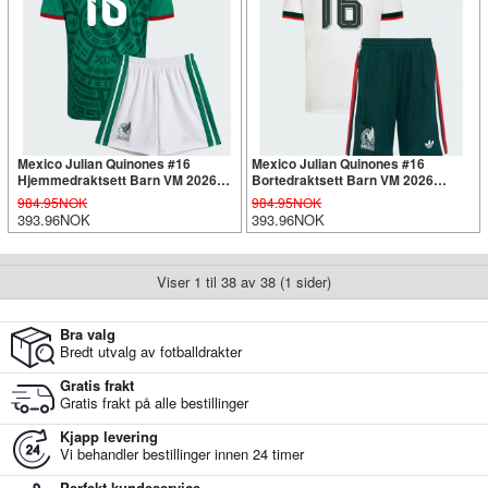
Mexico Julian Quinones #16
Mexico Julian Quinones #16
Hjemmedraktsett Barn VM 2026
Bortedraktsett Barn VM 2026
Kortermet (+ Korte bukser)
Kortermet (+ Korte bukser)
984.95NOK
984.95NOK
393.96NOK
393.96NOK
Viser 1 til 38 av 38 (1 sider)
Bra valg
Bredt utvalg av fotballdrakter
Gratis frakt
Gratis frakt på alle bestillinger
Kjapp levering
Vi behandler bestillinger innen 24 timer
Perfekt kundeservice