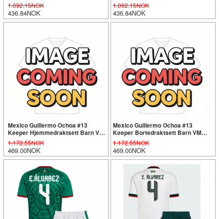
2026 Kortermet (+ Korte bukser)
2026 Kortermet (+ Korte bukser)
1.092.15NOK
1.092.15NOK
436.84NOK
436.84NOK
Mexico Guillermo Ochoa #13
Mexico Guillermo Ochoa #13
Keeper Hjemmedraktsett Barn VM
Keeper Bortedraktsett Barn VM
2026 Langermet (+ Korte bukser)
2026 Langermet (+ Korte bukser)
1.172.55NOK
1.172.55NOK
469.00NOK
469.00NOK