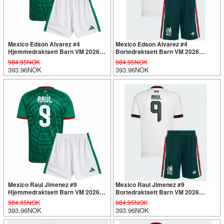
Mexico Edson Alvarez #4
Mexico Edson Alvarez #4
Hjemmedraktsett Barn VM 2026
Bortedraktsett Barn VM 2026
Kortermet (+ Korte bukser)
Kortermet (+ Korte bukser)
984.95NOK
984.95NOK
393.96NOK
393.96NOK
Mexico Raul Jimenez #9
Mexico Raul Jimenez #9
Hjemmedraktsett Barn VM 2026
Bortedraktsett Barn VM 2026
Kortermet (+ Korte bukser)
Kortermet (+ Korte bukser)
984.95NOK
984.95NOK
393.96NOK
393.96NOK