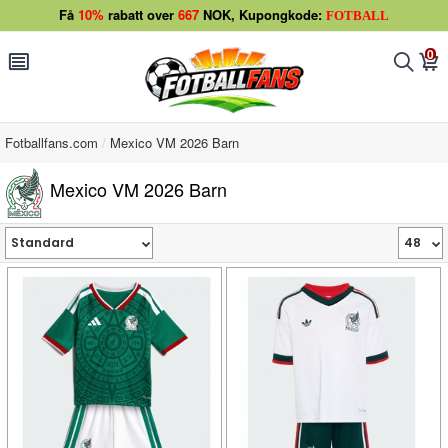
Få
10%
rabatt over
667
NOK, Kupongkode:
FOTBALL
0
󰂩
󰂨
󰃦
Fotballfans.com
Mexico VM 2026 Barn
Mexico VM 2026 Barn