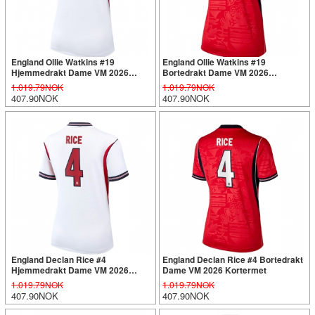
England Ollie Watkins #19
England Ollie Watkins #19
Hjemmedrakt Dame VM 2026
Bortedrakt Dame VM 2026
Kortermet
Kortermet
1.019.79NOK
1.019.79NOK
407.90NOK
407.90NOK
England Declan Rice #4
England Declan Rice #4 Bortedrakt
Hjemmedrakt Dame VM 2026
Dame VM 2026 Kortermet
Kortermet
1.019.79NOK
1.019.79NOK
407.90NOK
407.90NOK