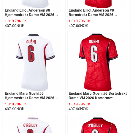
England Elliot Anderson #8
England Elliot Anderson #8
Hjemmedrakt Dame VM 2026
Bortedrakt Dame VM 2026
Kortermet
Kortermet
1.019.79NOK
1.019.79NOK
407.90NOK
407.90NOK
England Marc Guehi #6
England Marc Guehi #6 Bortedrakt
Hjemmedrakt Dame VM 2026
Dame VM 2026 Kortermet
Kortermet
1.019.79NOK
1.019.79NOK
407.90NOK
407.90NOK