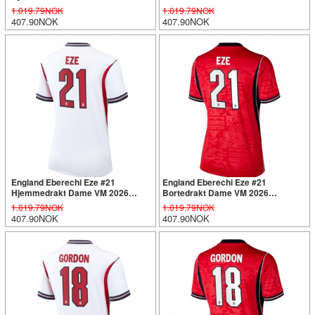
Kortermet
Kortermet
1.019.79NOK
1.019.79NOK
407.90NOK
407.90NOK
England Eberechi Eze #21
England Eberechi Eze #21
Hjemmedrakt Dame VM 2026
Bortedrakt Dame VM 2026
Kortermet
Kortermet
1.019.79NOK
1.019.79NOK
407.90NOK
407.90NOK