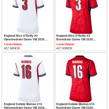
England Nico O'Reilly #3
England Nico O'Reilly #3
Hjemmedrakt Dame VM 2026
Bortedrakt Dame VM 2026
Kortermet
Kortermet
1.019.79NOK
1.019.79NOK
407.90NOK
407.90NOK
England Kobbie Mainoo #16
England Kobbie Mainoo #16
Hjemmedrakt Dame VM 2026
Bortedrakt Dame VM 2026