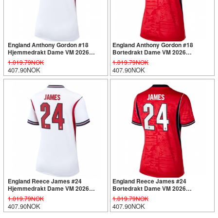
England Anthony Gordon #18
England Anthony Gordon #18
Hjemmedrakt Dame VM 2026
Bortedrakt Dame VM 2026
Kortermet
Kortermet
1.019.79NOK
1.019.79NOK
407.90NOK
407.90NOK
England Reece James #24
England Reece James #24
Hjemmedrakt Dame VM 2026
Bortedrakt Dame VM 2026
Kortermet
Kortermet
1.019.79NOK
1.019.79NOK
407.90NOK
407.90NOK