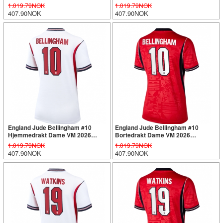
Kortermet
Kortermet
1.019.79NOK
1.019.79NOK
407.90NOK
407.90NOK
England Jude Bellingham #10
England Jude Bellingham #10
Hjemmedrakt Dame VM 2026
Bortedrakt Dame VM 2026
Kortermet
Kortermet
1.019.79NOK
1.019.79NOK
407.90NOK
407.90NOK