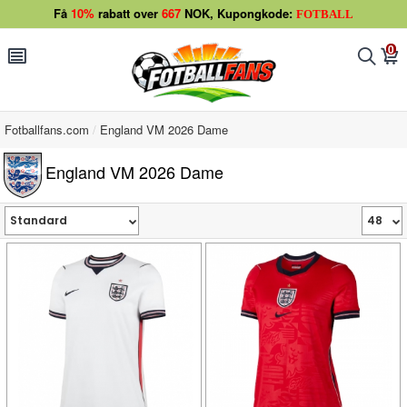
Få
10%
rabatt over
667
NOK, Kupongkode:
FOTBALL
0
󰂩
󰂨
󰃦
Fotballfans.com
England VM 2026 Dame
England VM 2026 Dame