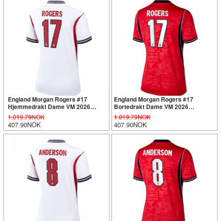
England Morgan Rogers #17
England Morgan Rogers #17
Hjemmedrakt Dame VM 2026
Bortedrakt Dame VM 2026
Kortermet
Kortermet
1.019.79NOK
1.019.79NOK
407.90NOK
407.90NOK