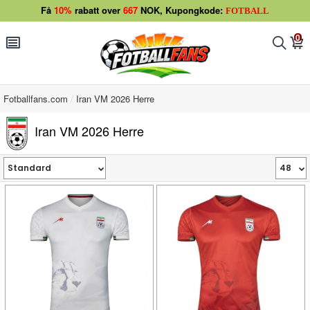
Få
10%
rabatt over
667
NOK, Kupongkode:
FOTBALL
0
󰂩
󰂨
󰃦
Fotballfans.com
Iran VM 2026 Herre
Iran VM 2026 Herre