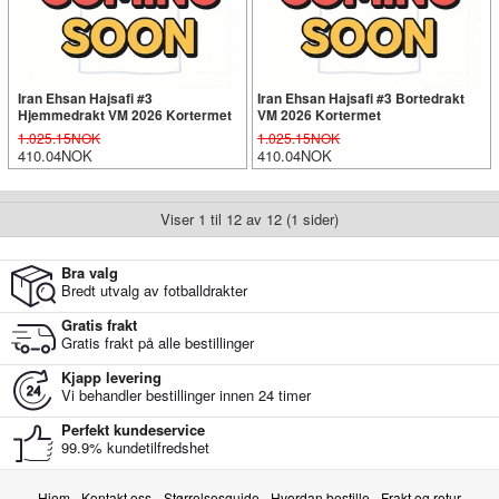
Iran Ehsan Hajsafi #3
Iran Ehsan Hajsafi #3 Bortedrakt
Hjemmedrakt VM 2026 Kortermet
VM 2026 Kortermet
1.025.15NOK
1.025.15NOK
410.04NOK
410.04NOK
Viser 1 til 12 av 12 (1 sider)
Bra valg
Bredt utvalg av fotballdrakter
Gratis frakt
Gratis frakt på alle bestillinger
Kjapp levering
Vi behandler bestillinger innen 24 timer
Perfekt kundeservice
99.9% kundetilfredshet
Hjem
Kontakt oss
Størrelsesguide
Hvordan bestille
Frakt og retur