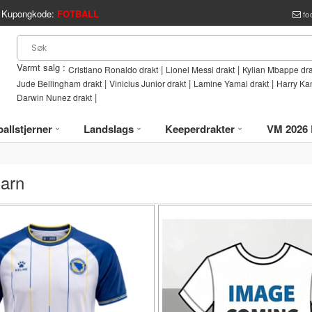
Kupongkode:
FOTBALL
fo
Varmt salg :
|
|
Cristiano Ronaldo drakt
Lionel Messi drakt
Kylian Mbappe dra
|
|
|
Jude Bellingham drakt
Vinicius Junior drakt
Lamine Yamal drakt
Harry Ka
|
Darwin Nunez drakt
allstjerner
Landslags
Keeperdrakter
VM 2026 
arn