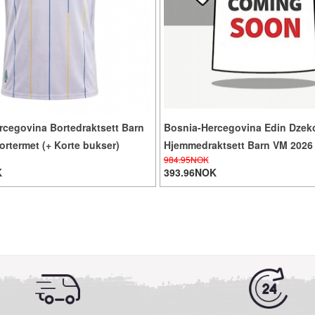
rcegovina Bortedraktsett Barn
Bosnia-Hercegovina Edin Dzek
rtermet (+ Korte bukser)
Hjemmedraktsett Barn VM 2026
984.95NOK
(+ Korte bukser)
K
393.96NOK