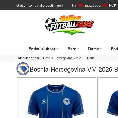
Gratis frakt på alle bestillinger!
Få
10%
rabatt over
667
NOK, 
Fotballklubber
Barn
Dame
Fotb
Fotballfans.com
Bosnia-Hercegovina VM 2026 Barn
Bosnia-Hercegovina VM 2026 B