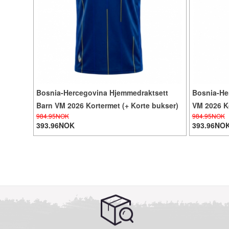
Bosnia-Hercegovina Hjemmedraktsett
Bosnia-He
Barn VM 2026 Kortermet (+ Korte bukser)
VM 2026 Ko
984.95NOK
984.95NOK
393.96NOK
393.96NO