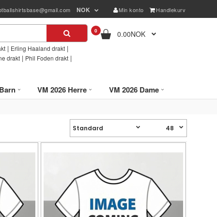
NOK
otballshirtsbase@gmail.com
Min konto
Handlekurv
0
0.00NOK
|
|
kt
Erling Haaland drakt
|
|
ne drakt
Phil Foden drakt
Barn
VM 2026 Herre
VM 2026 Dame