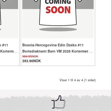
o #11
Bosnia-Hercegovina Edin Dzeko #11
 Kortermet
Bortedraktsett Barn VM 2026 Kortermet (+
984.95NOK
Korte bukser)
393.96NOK
Viser 1 til 4 av 4 (1 sider)