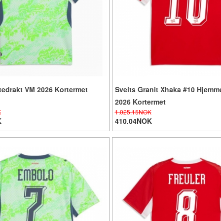
tedrakt VM 2026 Kortermet
Sveits Granit Xhaka #10 Hjemm
2026 Kortermet
K
1.025.15NOK
K
410.04NOK