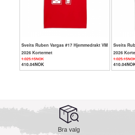
Sveits Ruben Vargas #17 Hjemmedrakt VM
Sveits Ru
2026 Kortermet
2026 Kort
1.025.15NOK
1.025.15NO
410.04NOK
410.04NO
Bra valg