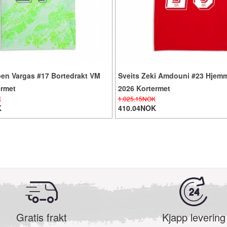
ben Vargas #17 Bortedrakt VM
Sveits Zeki Amdouni #23 Hjem
ermet
2026 Kortermet
K
1.025.15NOK
K
410.04NOK
Gratis frakt
Kjapp levering