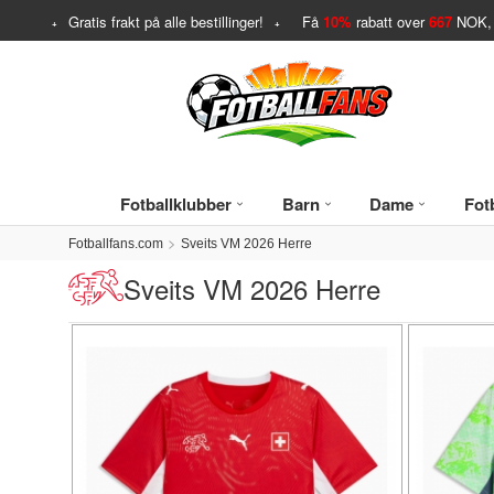
Gratis frakt på alle bestillinger!
Få
10%
rabatt over
667
NOK, 
Fotballklubber
Barn
Dame
Fotb
Fotballfans.com
Sveits VM 2026 Herre
Sveits VM 2026 Herre