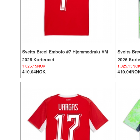
Sveits Breel Embolo #7 Hjemmedrakt VM
Sveits Bre
2026 Kortermet
2026 Kort
1.025.15NOK
1.025.15NO
410.04NOK
410.04NO