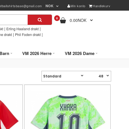
NOK
otballshirtsbase@gmail.com
Min konto
Handlekurv
0
0.00NOK
|
|
kt
Erling Haaland drakt
|
|
ne drakt
Phil Foden drakt
Barn
VM 2026 Herre
VM 2026 Dame