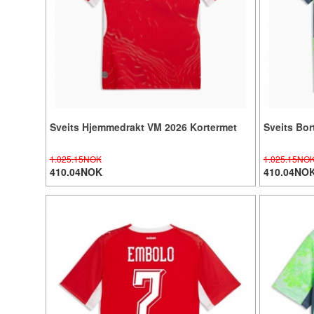
Sveits Hjemmedrakt VM 2026 Kortermet
Sveits Bor
1.025.15NOK
1.025.15NO
410.04NOK
410.04NO