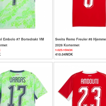
el Embolo #7 Bortedrakt VM
Sveits Remo Freuler #8 Hjemm
ermet
2026 Kortermet
K
1.025.15NOK
K
410.04NOK