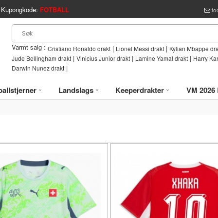
Kupongkode:
FOTBALL
fo
Varmt salg :
|
|
Cristiano Ronaldo drakt
Lionel Messi drakt
Kylian Mbappe dra
|
|
|
Jude Bellingham drakt
Vinicius Junior drakt
Lamine Yamal drakt
Harry Ka
|
Darwin Nunez drakt
allstjerner
Landslags
Keeperdrakter
VM 2026 