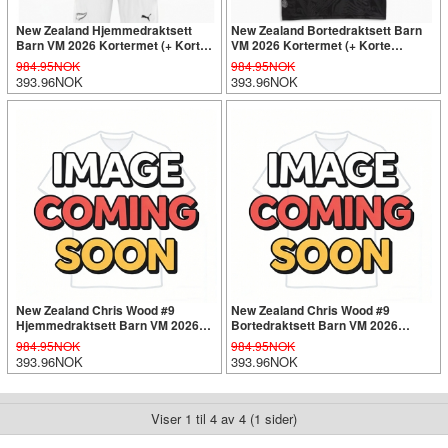
New Zealand Hjemmedraktsett
New Zealand Bortedraktsett Barn
Barn VM 2026 Kortermet (+ Korte
VM 2026 Kortermet (+ Korte
bukser)
bukser)
984.95NOK
984.95NOK
393.96NOK
393.96NOK
New Zealand Chris Wood #9
New Zealand Chris Wood #9
Hjemmedraktsett Barn VM 2026
Bortedraktsett Barn VM 2026
Kortermet (+ Korte bukser)
Kortermet (+ Korte bukser)
984.95NOK
984.95NOK
393.96NOK
393.96NOK
Viser 1 til 4 av 4 (1 sider)