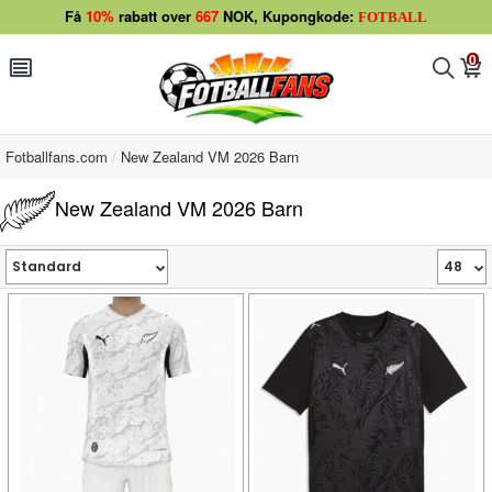
Få
10%
rabatt over
667
NOK, Kupongkode:
FOTBALL
0
󰂩
󰂨
󰃦
Fotballfans.com
New Zealand VM 2026 Barn
New Zealand VM 2026 Barn