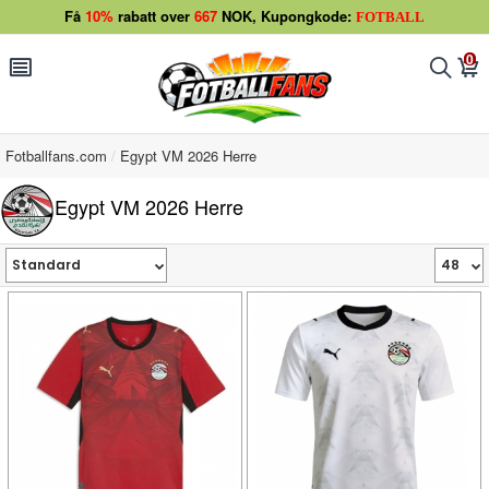
Få
10%
rabatt over
667
NOK, Kupongkode:
FOTBALL
0
󰂩
󰂨
󰃦
Fotballfans.com
Egypt VM 2026 Herre
Egypt VM 2026 Herre