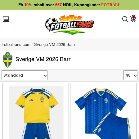
Få
10%
rabatt over
667
NOK, Kupongkode:
FOTBALL
0
󰂩
󰂨
󰃦
Fotballfans.com
Sverige VM 2026 Barn
Sverige VM 2026 Barn