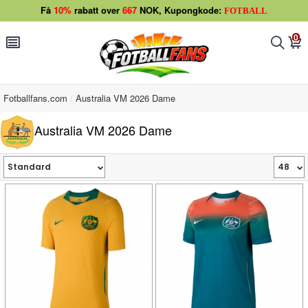
Få
10%
rabatt over
667
NOK, Kupongkode:
FOTBALL
0
󰂩
󰂨
󰃦
Fotballfans.com
Australia VM 2026 Dame
Australia VM 2026 Dame