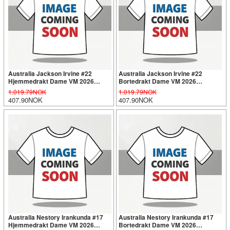
Australia Jackson Irvine #22
Australia Jackson Irvine #22
Hjemmedrakt Dame VM 2026
Bortedrakt Dame VM 2026
Kortermet
Kortermet
1.019.79NOK
1.019.79NOK
407.90NOK
407.90NOK
Australia Nestory Irankunda #17
Australia Nestory Irankunda #17
Hjemmedrakt Dame VM 2026
Bortedrakt Dame VM 2026