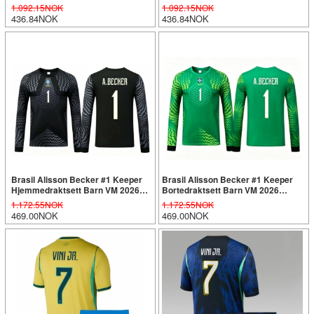
Kortermet (+ Korte bukser)
Kortermet (+ Korte bukser)
1.092.15NOK
1.092.15NOK
436.84NOK
436.84NOK
Brasil Alisson Becker #1 Keeper
Brasil Alisson Becker #1 Keeper
Hjemmedraktsett Barn VM 2026
Bortedraktsett Barn VM 2026
Langermet (+ Korte bukser)
Langermet (+ Korte bukser)
1.172.55NOK
1.172.55NOK
469.00NOK
469.00NOK