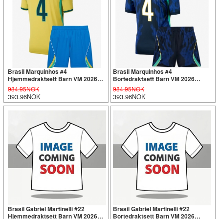
Brasil Marquinhos #4
Brasil Marquinhos #4
Hjemmedraktsett Barn VM 2026
Bortedraktsett Barn VM 2026
Kortermet (+ Korte bukser)
Kortermet (+ Korte bukser)
984.95NOK
984.95NOK
393.96NOK
393.96NOK
Brasil Gabriel Martinelli #22
Brasil Gabriel Martinelli #22
Hjemmedraktsett Barn VM 2026
Bortedraktsett Barn VM 2026