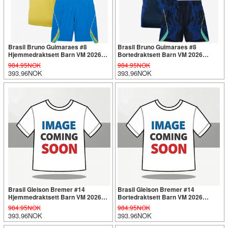
Brasil Bruno Guimaraes #8
Brasil Bruno Guimaraes #8
Hjemmedraktsett Barn VM 2026
Bortedraktsett Barn VM 2026
Kortermet (+ Korte bukser)
Kortermet (+ Korte bukser)
984.95NOK
984.95NOK
393.96NOK
393.96NOK
Brasil Gleison Bremer #14
Brasil Gleison Bremer #14
Hjemmedraktsett Barn VM 2026
Bortedraktsett Barn VM 2026
Kortermet (+ Korte bukser)
Kortermet (+ Korte bukser)
984.95NOK
984.95NOK
393.96NOK
393.96NOK