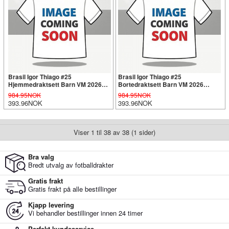
Brasil Igor Thiago #25
Brasil Igor Thiago #25
Hjemmedraktsett Barn VM 2026
Bortedraktsett Barn VM 2026
Kortermet (+ Korte bukser)
Kortermet (+ Korte bukser)
984.95NOK
984.95NOK
393.96NOK
393.96NOK
Viser 1 til 38 av 38 (1 sider)
Bra valg
Bredt utvalg av fotballdrakter
Gratis frakt
Gratis frakt på alle bestillinger
Kjapp levering
Vi behandler bestillinger innen 24 timer
Perfekt kundeservice