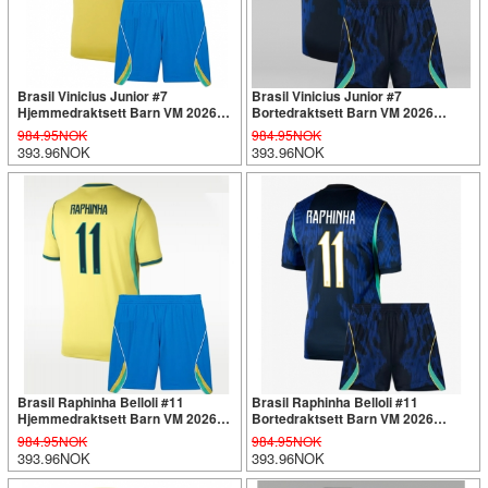
Brasil Vinicius Junior #7
Brasil Vinicius Junior #7
Hjemmedraktsett Barn VM 2026
Bortedraktsett Barn VM 2026
Kortermet (+ Korte bukser)
Kortermet (+ Korte bukser)
984.95NOK
984.95NOK
393.96NOK
393.96NOK
Brasil Raphinha Belloli #11
Brasil Raphinha Belloli #11
Hjemmedraktsett Barn VM 2026
Bortedraktsett Barn VM 2026
Kortermet (+ Korte bukser)
Kortermet (+ Korte bukser)
984.95NOK
984.95NOK
393.96NOK
393.96NOK