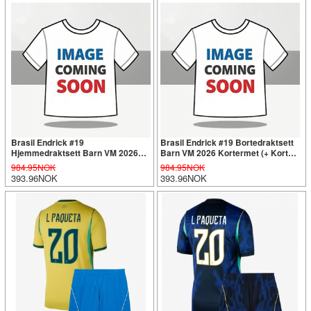
Brasil Endrick #19
Brasil Endrick #19 Bortedraktsett
Hjemmedraktsett Barn VM 2026
Barn VM 2026 Kortermet (+ Korte
Kortermet (+ Korte bukser)
bukser)
984.95NOK
984.95NOK
393.96NOK
393.96NOK