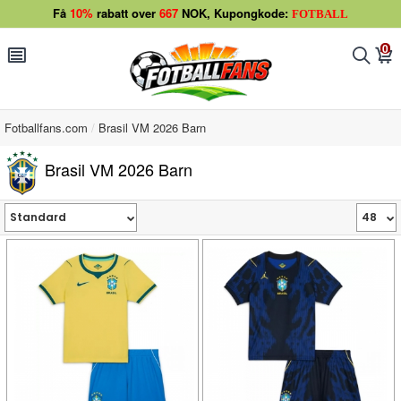
Få
10%
rabatt over
667
NOK, Kupongkode:
FOTBALL
0
󰂩
󰂨
󰃦
Fotballfans.com
Brasil VM 2026 Barn
Brasil VM 2026 Barn