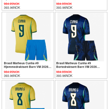
Kortermet (+ Korte bukser)
Kortermet (+ Korte bukser)
984.95NOK
984.95NOK
393.96NOK
393.96NOK
Brasil Matheus Cunha #9
Brasil Matheus Cunha #9
Hjemmedraktsett Barn VM 2026
Bortedraktsett Barn VM 2026
Kortermet (+ Korte bukser)
Kortermet (+ Korte bukser)
984.95NOK
984.95NOK
393.96NOK
393.96NOK