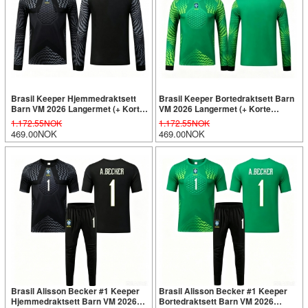
Brasil Keeper Hjemmedraktsett
Brasil Keeper Bortedraktsett Barn
Barn VM 2026 Langermet (+ Korte
VM 2026 Langermet (+ Korte
bukser)
bukser)
1.172.55NOK
1.172.55NOK
469.00NOK
469.00NOK
Brasil Alisson Becker #1 Keeper
Brasil Alisson Becker #1 Keeper
Hjemmedraktsett Barn VM 2026
Bortedraktsett Barn VM 2026