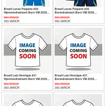
Brasil Lucas Paqueta #20
Brasil Lucas Paqueta #20
Hjemmedraktsett Barn VM 2026
Bortedraktsett Barn VM 2026
Kortermet (+ Korte bukser)
Kortermet (+ Korte bukser)
984.95NOK
984.95NOK
393.96NOK
393.96NOK
Brasil Luiz Henrique #21
Brasil Luiz Henrique #21
Hjemmedraktsett Barn VM 2026
Bortedraktsett Barn VM 2026
Kortermet (+ Korte bukser)
Kortermet (+ Korte bukser)
984.95NOK
984.95NOK
393.96NOK
393.96NOK