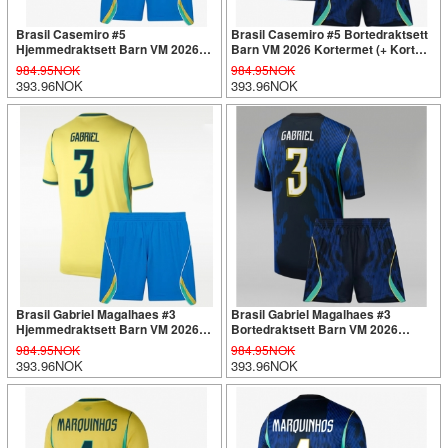
Brasil Casemiro #5
Brasil Casemiro #5 Bortedraktsett
Hjemmedraktsett Barn VM 2026
Barn VM 2026 Kortermet (+ Korte
Kortermet (+ Korte bukser)
bukser)
984.95NOK
984.95NOK
393.96NOK
393.96NOK
Brasil Gabriel Magalhaes #3
Brasil Gabriel Magalhaes #3
Hjemmedraktsett Barn VM 2026
Bortedraktsett Barn VM 2026
Kortermet (+ Korte bukser)
Kortermet (+ Korte bukser)
984.95NOK
984.95NOK
393.96NOK
393.96NOK