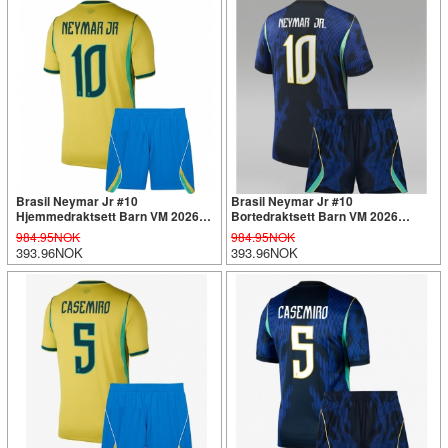
Brasil Neymar Jr #10
Brasil Neymar Jr #10
Hjemmedraktsett Barn VM 2026
Bortedraktsett Barn VM 2026
Kortermet (+ Korte bukser)
Kortermet (+ Korte bukser)
984.95NOK
984.95NOK
393.96NOK
393.96NOK