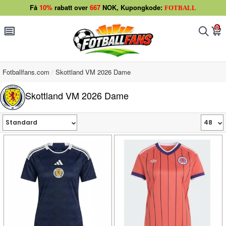
Få
10%
rabatt over
667
NOK, Kupongkode:
FOTBALL
0
󰂩
󰂨
󰃦
Fotballfans.com
Skottland VM 2026 Dame
Skottland VM 2026 Dame