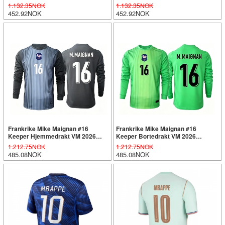
Kortermet
Kortermet
1.132.35NOK
1.132.35NOK
452.92NOK
452.92NOK
Frankrike Mike Maignan #16
Frankrike Mike Maignan #16
Keeper Hjemmedrakt VM 2026
Keeper Bortedrakt VM 2026
Langermet
Langermet
1.212.75NOK
1.212.75NOK
485.08NOK
485.08NOK