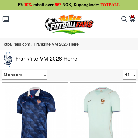
Få
10%
rabatt over
667
NOK, Kupongkode:
FOTBALL
0
󰂩
󰂨
󰃦
Fotballfans.com
Frankrike VM 2026 Herre
Frankrike VM 2026 Herre