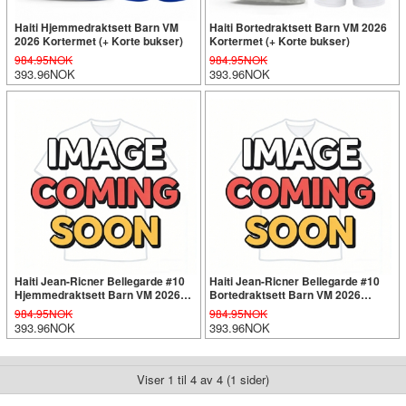
Haiti Hjemmedraktsett Barn VM
Haiti Bortedraktsett Barn VM 2026
2026 Kortermet (+ Korte bukser)
Kortermet (+ Korte bukser)
984.95NOK
984.95NOK
393.96NOK
393.96NOK
Haiti Jean-Ricner Bellegarde #10
Haiti Jean-Ricner Bellegarde #10
Hjemmedraktsett Barn VM 2026
Bortedraktsett Barn VM 2026
Kortermet (+ Korte bukser)
Kortermet (+ Korte bukser)
984.95NOK
984.95NOK
393.96NOK
393.96NOK
Viser 1 til 4 av 4 (1 sider)