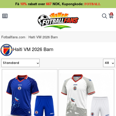
Få
10%
rabatt over
667
NOK, Kupongkode:
FOTBALL
0
󰂩
󰂨
󰃦
Fotballfans.com
Haiti VM 2026 Barn
Haiti VM 2026 Barn