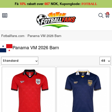
Få
10%
rabatt over
667
NOK, Kupongkode:
FOTBALL
0
󰂩
󰂨
󰃦
Fotballfans.com
Panama VM 2026 Barn
Panama VM 2026 Barn