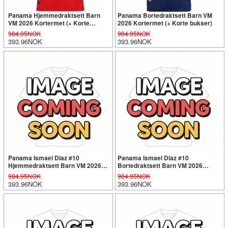
Panama Hjemmedraktsett Barn
Panama Bortedraktsett Barn VM
VM 2026 Kortermet (+ Korte
2026 Kortermet (+ Korte bukser)
bukser)
984.95NOK
984.95NOK
393.96NOK
393.96NOK
Panama Ismael Diaz #10
Panama Ismael Diaz #10
Hjemmedraktsett Barn VM 2026
Bortedraktsett Barn VM 2026
Kortermet (+ Korte bukser)
Kortermet (+ Korte bukser)
984.95NOK
984.95NOK
393.96NOK
393.96NOK