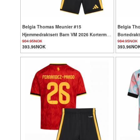
Belgia Thomas Meunier #15
Belgia Th
Hjemmedraktsett Barn VM 2026 Kortermet
Bortedrakt
984.95NOK
984.95NOK
(+ Korte bukser)
Korte buks
393.96NOK
393.96NO