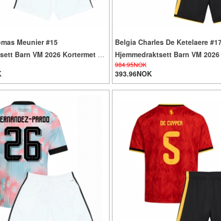
omas Meunier #15
Belgia Charles De Ketelaere #1
sett Barn VM 2026 Kortermet (+
Hjemmedraktsett Barn VM 2026
984.95NOK
er)
(+ Korte bukser)
K
393.96NOK