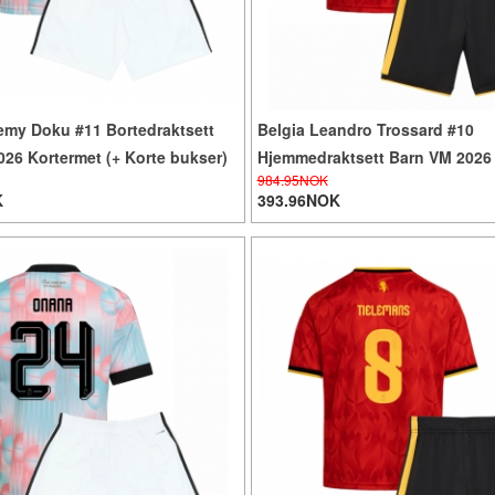
emy Doku #11 Bortedraktsett
Belgia Leandro Trossard #10
26 Kortermet (+ Korte bukser)
Hjemmedraktsett Barn VM 2026
984.95NOK
(+ Korte bukser)
K
393.96NOK