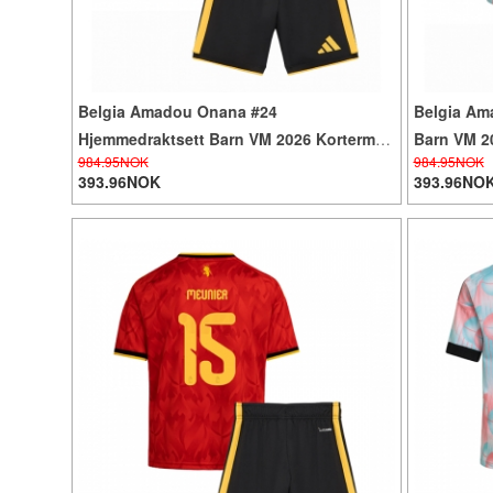
Belgia Amadou Onana #24
Belgia Am
Hjemmedraktsett Barn VM 2026 Kortermet
Barn VM 20
984.95NOK
984.95NOK
(+ Korte bukser)
393.96NOK
393.96NO