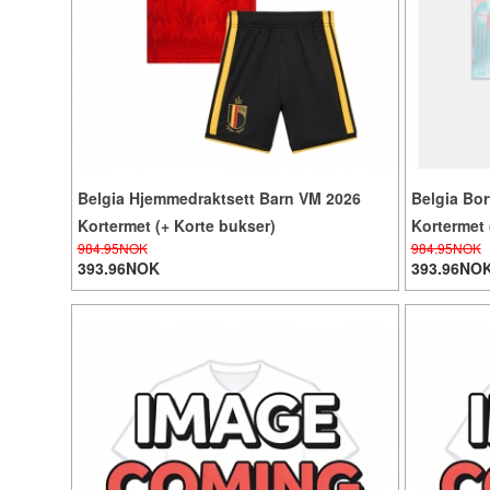
Belgia Hjemmedraktsett Barn VM 2026
Belgia Bor
Kortermet (+ Korte bukser)
Kortermet 
984.95NOK
984.95NOK
393.96NOK
393.96NO