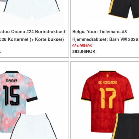
adou Onana #24 Bortedraktsett
Belgia Youri Tielemans #8
26 Kortermet (+ Korte bukser)
Hjemmedraktsett Barn VM 2026
984.95NOK
(+ Korte bukser)
K
393.96NOK