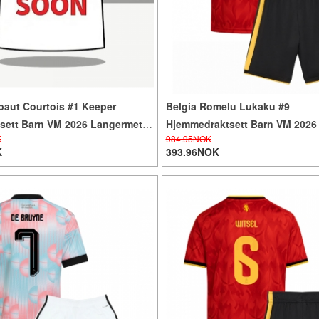
baut Courtois #1 Keeper
Belgia Romelu Lukaku #9
tsett Barn VM 2026 Langermet
Hjemmedraktsett Barn VM 2026
K
984.95NOK
ukser)
(+ Korte bukser)
K
393.96NOK