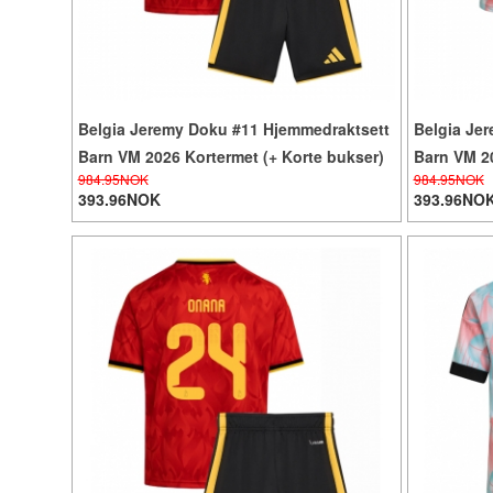
Belgia Jeremy Doku #11 Hjemmedraktsett
Belgia Jer
Barn VM 2026 Kortermet (+ Korte bukser)
Barn VM 20
984.95NOK
984.95NOK
393.96NOK
393.96NO