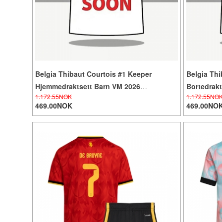
Belgia Thibaut Courtois #1 Keeper
Belgia Thi
Hjemmedraktsett Barn VM 2026
Bortedrak
1.172.55NOK
1.172.55NO
Langermet (+ Korte bukser)
(+ Korte b
469.00NOK
469.00NO