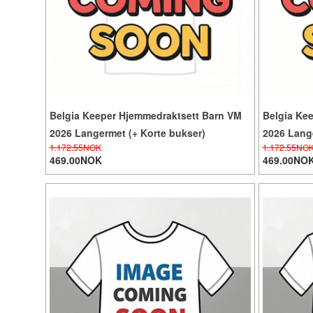
Belgia Keeper Hjemmedraktsett Barn VM
Belgia Kee
2026 Langermet (+ Korte bukser)
2026 Lange
1.172.55NOK
1.172.55NO
469.00NOK
469.00NO