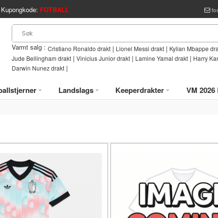
Kupongkode:
FOTBALL
fo
Varmt salg :
|
|
Cristiano Ronaldo drakt
Lionel Messi drakt
Kylian Mbappe dra
|
|
|
Jude Bellingham drakt
Vinicius Junior drakt
Lamine Yamal drakt
Harry Ka
|
Darwin Nunez drakt
allstjerner
Landslags
Keeperdrakter
VM 2026 