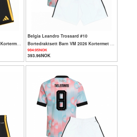
Belgia Leandro Trossard #10
 Kortermet
Bortedraktsett Barn VM 2026 Kortermet (+
984.95NOK
Korte bukser)
393.96NOK