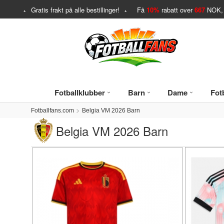
Gratis frakt på alle bestillinger!
Få
10%
rabatt over
667
NOK, 
Fotballklubber
Barn
Dame
Fotb
Fotballfans.com
Belgia VM 2026 Barn
Belgia VM 2026 Barn