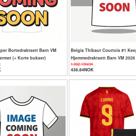
per Bortedraktsett Barn VM
Belgia Thibaut Courtois #1 Kee
rmet (+ Korte bukser)
Hjemmedraktsett Barn VM 2026
K
1.092.15NOK
(+ Korte bukser)
K
436.84NOK