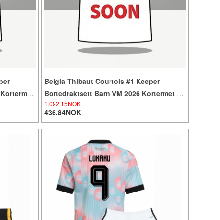
per
Belgia Thibaut Courtois #1 Keeper
 Kortermet
Bortedraktsett Barn VM 2026 Kortermet (+
1.092.15NOK
Korte bukser)
436.84NOK