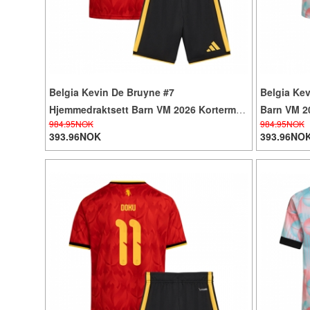
Belgia Kevin De Bruyne #7
Belgia Kev
Hjemmedraktsett Barn VM 2026 Kortermet
Barn VM 20
984.95NOK
984.95NOK
(+ Korte bukser)
393.96NOK
393.96NO