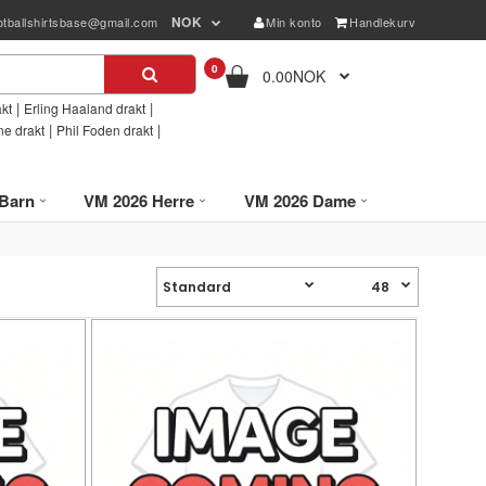
NOK
otballshirtsbase@gmail.com
Min konto
Handlekurv
0
0.00NOK
|
|
kt
Erling Haaland drakt
|
|
ne drakt
Phil Foden drakt
Barn
VM 2026 Herre
VM 2026 Dame