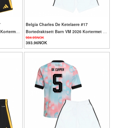
7
Belgia Charles De Ketelaere #17
 Kortermet
Bortedraktsett Barn VM 2026 Kortermet (+
984.95NOK
Korte bukser)
393.96NOK