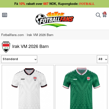
Få
10%
rabatt over
667
NOK, Kupongkode:
FOTBALL
0
󰂩
󰂨
󰃦
Fotballfans.com
Irak VM 2026 Barn
Irak VM 2026 Barn