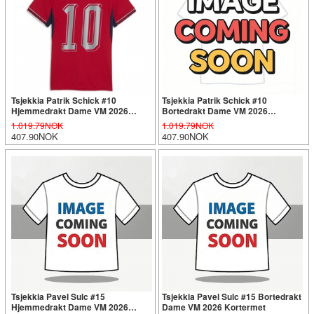
Tsjekkia Patrik Schick #10
Tsjekkia Patrik Schick #10
Hjemmedrakt Dame VM 2026
Bortedrakt Dame VM 2026
Kortermet
Kortermet
1.019.79NOK
1.019.79NOK
407.90NOK
407.90NOK
Tsjekkia Pavel Sulc #15
Tsjekkia Pavel Sulc #15 Bortedrakt
Hjemmedrakt Dame VM 2026
Dame VM 2026 Kortermet