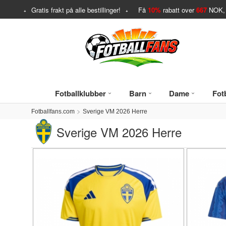
Gratis frakt på alle bestillinger!
Få
10%
rabatt over
667
NOK, 
Fotballklubber
Barn
Dame
Fotb
Fotballfans.com
Sverige VM 2026 Herre
Sverige VM 2026 Herre