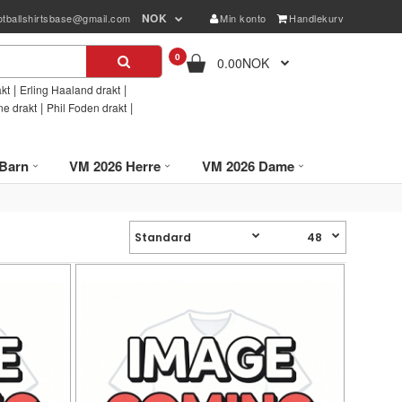
NOK
otballshirtsbase@gmail.com
Min konto
Handlekurv
0
0.00NOK
|
|
kt
Erling Haaland drakt
|
|
ne drakt
Phil Foden drakt
Barn
VM 2026 Herre
VM 2026 Dame