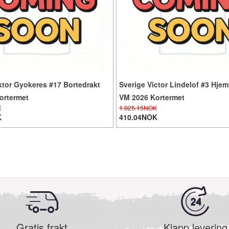
ktor Gyokeres #17 Bortedrakt
Sverige Victor Lindelof #3 Hje
ortermet
VM 2026 Kortermet
K
1.025.15NOK
K
410.04NOK
Gratis frakt
Kjapp levering