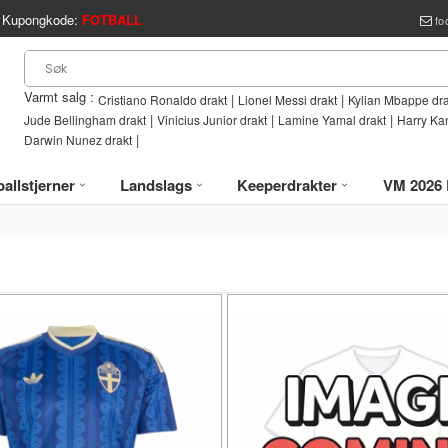
Kupongkode:
FOTBALL
fo
Varmt salg :
|
|
Cristiano Ronaldo drakt
Lionel Messi drakt
Kylian Mbappe dra
|
|
|
Jude Bellingham drakt
Vinicius Junior drakt
Lamine Yamal drakt
Harry Ka
|
Darwin Nunez drakt
allstjerner
Landslags
Keeperdrakter
VM 2026 