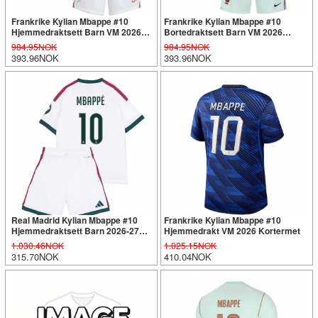
Frankrike Kylian Mbappe #10
Frankrike Kylian Mbappe #10
Hjemmedraktsett Barn VM 2026
Bortedraktsett Barn VM 2026
Kortermet (+ Korte bukser)
Kortermet (+ Korte bukser)
984.95NOK
984.95NOK
393.96NOK
393.96NOK
Real Madrid Kylian Mbappe #10
Frankrike Kylian Mbappe #10
Hjemmedraktsett Barn 2026-27
Hjemmedrakt VM 2026 Kortermet
Kortermet (+ Korte bukser)
1.030.46NOK
1.025.15NOK
315.70NOK
410.04NOK