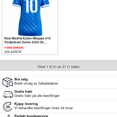
Real Madrid Kylian Mbappe #10
Tredjedrakt Dame 2025-26
Kortermet
1.065.30NOK
329.64NOK
Viser 1 til 21 av 21 (1 sider)
Bra valg
Bredt utvalg av fotballdrakter
Gratis frakt
Gratis frakt på alle bestillinger
Kjapp levering
Vi behandler bestillinger innen 24 timer
Perfekt kundeservice