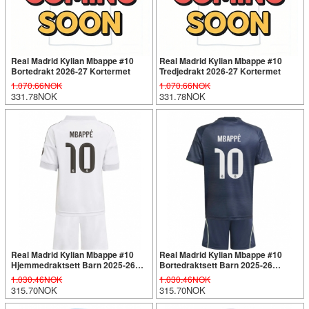
Real Madrid Kylian Mbappe #10
Real Madrid Kylian Mbappe #10
Bortedrakt 2026-27 Kortermet
Tredjedrakt 2026-27 Kortermet
1.070.66NOK
1.070.66NOK
331.78NOK
331.78NOK
Real Madrid Kylian Mbappe #10
Real Madrid Kylian Mbappe #10
Hjemmedraktsett Barn 2025-26
Bortedraktsett Barn 2025-26
Kortermet (+ Korte bukser)
Kortermet (+ Korte bukser)
1.030.46NOK
1.030.46NOK
315.70NOK
315.70NOK