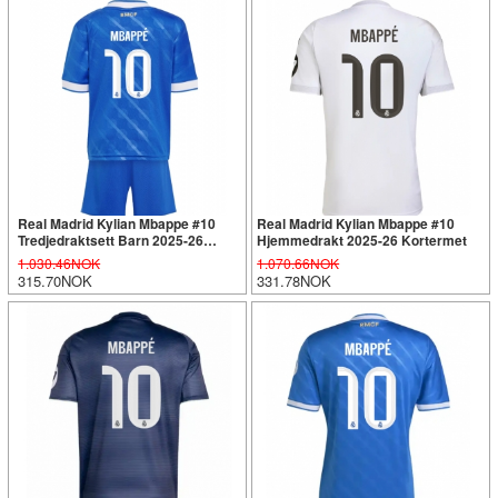
Real Madrid Kylian Mbappe #10
Real Madrid Kylian Mbappe #10
Tredjedraktsett Barn 2025-26
Hjemmedrakt 2025-26 Kortermet
Kortermet (+ Korte bukser)
1.030.46NOK
1.070.66NOK
315.70NOK
331.78NOK