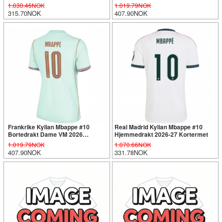
Kortermet (+ Korte bukser)
Kortermet
1.030.46NOK
1.019.79NOK
315.70NOK
407.90NOK
Frankrike Kylian Mbappe #10
Real Madrid Kylian Mbappe #10
Bortedrakt Dame VM 2026
Hjemmedrakt 2026-27 Kortermet
Kortermet
1.019.79NOK
1.070.66NOK
407.90NOK
331.78NOK