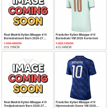
Real Madrid Kylian Mbappe #10
Frankrike Kylian Mbappe #10
Bortedraktsett Barn 2026-27
Bortedrakt VM 2026 Kortermet
Kortermet (+ Korte bukser)
1.030.46NOK
1.025.15NOK
315.70NOK
410.04NOK
Real Madrid Kylian Mbappe #10
Frankrike Kylian Mbappe #10
Tredjedraktsett Barn 2026-27
Hjemmedrakt Dame VM 2026