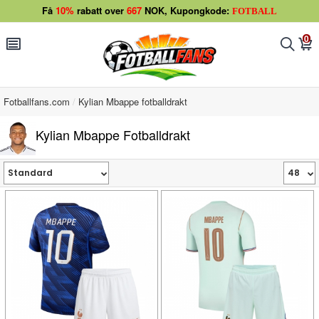
Få
10%
rabatt over
667
NOK, Kupongkode:
FOTBALL
0
󰂩
󰂨
󰃦
Fotballfans.com
Kylian Mbappe fotballdrakt
Kylian Mbappe Fotballdrakt