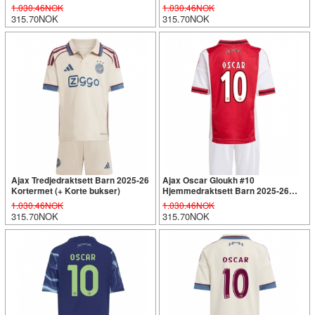
1.030.46NOK
1.030.46NOK
315.70NOK
315.70NOK
Ajax Tredjedraktsett Barn 2025-26
Ajax Oscar Gloukh #10
Kortermet (+ Korte bukser)
Hjemmedraktsett Barn 2025-26
Kortermet (+ Korte bukser)
1.030.46NOK
1.030.46NOK
315.70NOK
315.70NOK