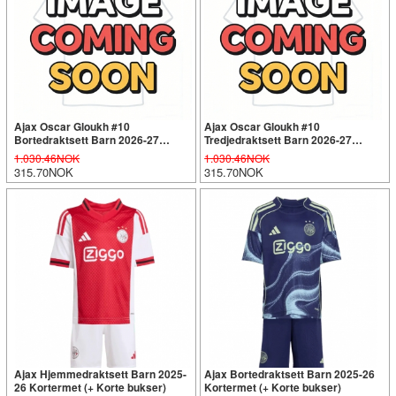
Ajax Oscar Gloukh #10
Ajax Oscar Gloukh #10
Bortedraktsett Barn 2026-27
Tredjedraktsett Barn 2026-27
Kortermet (+ Korte bukser)
Kortermet (+ Korte bukser)
1.030.46NOK
1.030.46NOK
315.70NOK
315.70NOK
Ajax Hjemmedraktsett Barn 2025-
Ajax Bortedraktsett Barn 2025-26
26 Kortermet (+ Korte bukser)
Kortermet (+ Korte bukser)