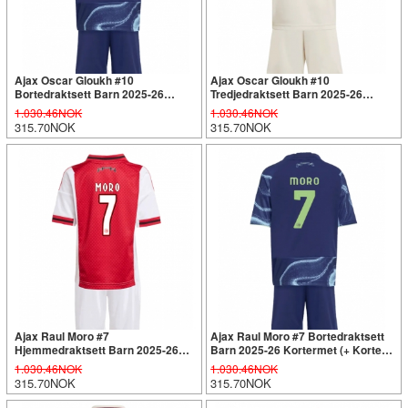
Ajax Oscar Gloukh #10
Ajax Oscar Gloukh #10
Bortedraktsett Barn 2025-26
Tredjedraktsett Barn 2025-26
Kortermet (+ Korte bukser)
Kortermet (+ Korte bukser)
1.030.46NOK
1.030.46NOK
315.70NOK
315.70NOK
Ajax Raul Moro #7
Ajax Raul Moro #7 Bortedraktsett
Hjemmedraktsett Barn 2025-26
Barn 2025-26 Kortermet (+ Korte
Kortermet (+ Korte bukser)
bukser)
1.030.46NOK
1.030.46NOK
315.70NOK
315.70NOK