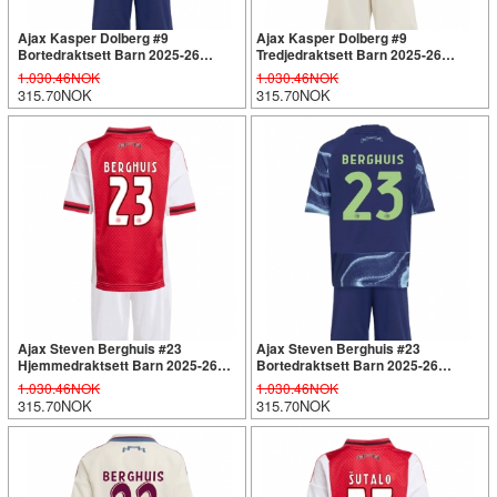
Ajax Kasper Dolberg #9
Ajax Kasper Dolberg #9
Bortedraktsett Barn 2025-26
Tredjedraktsett Barn 2025-26
Kortermet (+ Korte bukser)
Kortermet (+ Korte bukser)
1.030.46NOK
1.030.46NOK
315.70NOK
315.70NOK
Ajax Steven Berghuis #23
Ajax Steven Berghuis #23
Hjemmedraktsett Barn 2025-26
Bortedraktsett Barn 2025-26
Kortermet (+ Korte bukser)
Kortermet (+ Korte bukser)
1.030.46NOK
1.030.46NOK
315.70NOK
315.70NOK