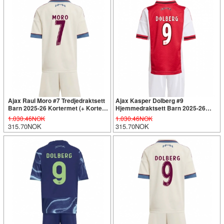
Ajax Raul Moro #7 Tredjedraktsett
Ajax Kasper Dolberg #9
Barn 2025-26 Kortermet (+ Korte
Hjemmedraktsett Barn 2025-26
bukser)
Kortermet (+ Korte bukser)
1.030.46NOK
1.030.46NOK
315.70NOK
315.70NOK