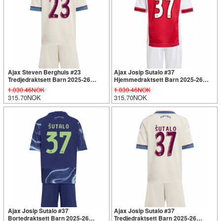
Ajax Steven Berghuis #23
Ajax Josip Sutalo #37
Tredjedraktsett Barn 2025-26
Hjemmedraktsett Barn 2025-26
Kortermet (+ Korte bukser)
Kortermet (+ Korte bukser)
1.030.46NOK
1.030.46NOK
315.70NOK
315.70NOK
Ajax Josip Sutalo #37
Ajax Josip Sutalo #37
Bortedraktsett Barn 2025-26
Tredjedraktsett Barn 2025-26