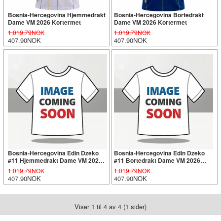
Bosnia-Hercegovina Hjemmedrakt
Bosnia-Hercegovina Bortedrakt
Dame VM 2026 Kortermet
Dame VM 2026 Kortermet
1.019.79NOK
1.019.79NOK
407.90NOK
407.90NOK
Bosnia-Hercegovina Edin Dzeko
Bosnia-Hercegovina Edin Dzeko
#11 Hjemmedrakt Dame VM 2026
#11 Bortedrakt Dame VM 2026
Kortermet
Kortermet
1.019.79NOK
1.019.79NOK
407.90NOK
407.90NOK
Viser 1 til 4 av 4 (1 sider)