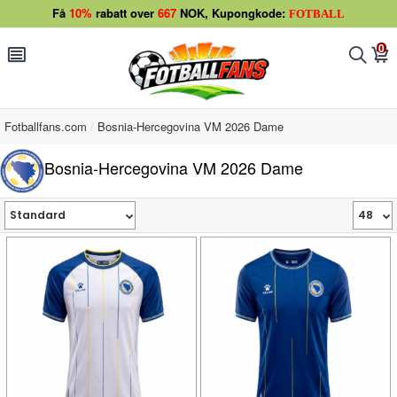
Få
10%
rabatt over
667
NOK, Kupongkode:
FOTBALL
0
󰂩
󰂨
󰃦
Fotballfans.com
Bosnia-Hercegovina VM 2026 Dame
Bosnia-Hercegovina VM 2026 Dame