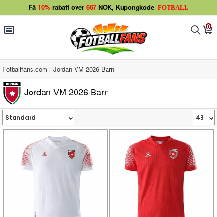
Få
10%
rabatt over
667
NOK, Kupongkode:
FOTBALL
0
󰂩
󰂨
󰃦
Fotballfans.com
Jordan VM 2026 Barn
Jordan VM 2026 Barn