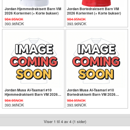
Jordan Hjemmedraktsett Barn VM
Jordan Bortedraktsett Barn VM
2026 Kortermet (+ Korte bukser)
2026 Kortermet (+ Korte bukser)
984.95NOK
984.95NOK
393.96NOK
393.96NOK
Jordan Musa Al-Taamari #10
Jordan Musa Al-Taamari #10
Hjemmedraktsett Barn VM 2026
Bortedraktsett Barn VM 2026
Kortermet (+ Korte bukser)
Kortermet (+ Korte bukser)
984.95NOK
984.95NOK
393.96NOK
393.96NOK
Viser 1 til 4 av 4 (1 sider)