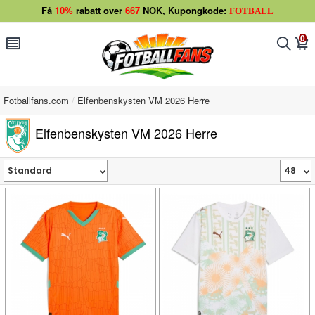
Få
10%
rabatt over
667
NOK, Kupongkode:
FOTBALL
0
󰂩
󰂨
󰃦
Fotballfans.com
Elfenbenskysten VM 2026 Herre
Elfenbenskysten VM 2026 Herre