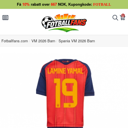
Få
10%
rabatt over
667
NOK, Kupongkode:
FOTBALL
0
󰂩
󰂨
󰃦
Fotballfans.com
VM 2026 Barn
Spania VM 2026 Barn