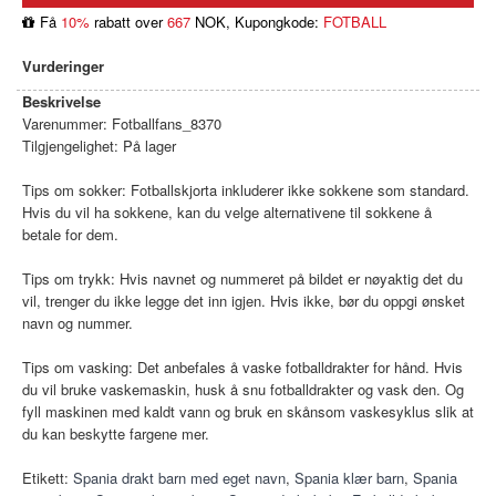
Få
10%
rabatt over
667
NOK, Kupongkode:
FOTBALL
Vurderinger
Beskrivelse
Varenummer:
Fotballfans_8370
Tilgjengelighet:
På lager
Tips om sokker: Fotballskjorta inkluderer ikke sokkene som standard.
Hvis du vil ha sokkene, kan du velge alternativene til sokkene å
betale for dem.
Tips om trykk: Hvis navnet og nummeret på bildet er nøyaktig det du
vil, trenger du ikke legge det inn igjen. Hvis ikke, bør du oppgi ønsket
navn og nummer.
Tips om vasking: Det anbefales å vaske fotballdrakter for hånd. Hvis
du vil bruke vaskemaskin, husk å snu fotballdrakter og vask den. Og
fyll maskinen med kaldt vann og bruk en skånsom vaskesyklus slik at
du kan beskytte fargene mer.
Etikett:
Spania drakt barn med eget navn
,
Spania klær barn
,
Spania