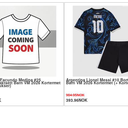
 Facundo Medina #25
Argentina Lionel Messi #10 Bor
ktsett Barn VM 2026 Kortermet
Barn VM 2026 Kortermet (+ Kort
ukser)
984.95NOK
K
393.96NOK