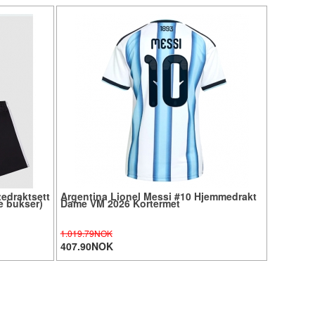
tedraktsett
Argentina Lionel Messi #10 Hjemmedrakt
e bukser)
Dame VM 2026 Kortermet
1.019.79NOK
407.90NOK