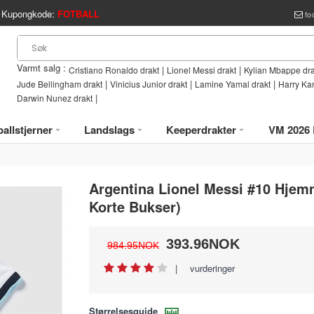
Kupongkode:
FOTBALL
fo
Varmt salg :
|
|
Cristiano Ronaldo drakt
Lionel Messi drakt
Kylian Mbappe dra
|
|
|
Jude Bellingham drakt
Vinicius Junior drakt
Lamine Yamal drakt
Harry Ka
|
Darwin Nunez drakt
allstjerner
Landslags
Keeperdrakter
VM 2026 
Argentina Lionel Messi #10 Hjem
Korte Bukser)
393.96NOK
984.95NOK
|
vurderinger
Størrelsesguide