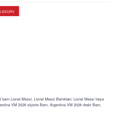
t barn Lionel Messi
,
Lionel Messi Barnklær
,
Lionel Messi trøye
entina VM 2026 skjorte Barn
,
Argentina VM 2026 drakt Barn
,