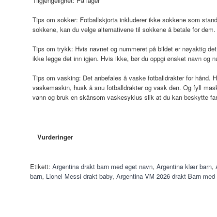
Tilgjengelighet:
På lager
Tips om sokker: Fotballskjorta inkluderer ikke sokkene som stand
sokkene, kan du velge alternativene til sokkene å betale for dem.
Tips om trykk: Hvis navnet og nummeret på bildet er nøyaktig det 
ikke legge det inn igjen. Hvis ikke, bør du oppgi ønsket navn og 
Tips om vasking: Det anbefales å vaske fotballdrakter for hånd. H
vaskemaskin, husk å snu fotballdrakter og vask den. Og fyll mas
vann og bruk en skånsom vaskesyklus slik at du kan beskytte fa
Vurderinger
Etikett:
Argentina drakt barn med eget navn
,
Argentina klær barn
,
barn
,
Lionel Messi drakt baby
,
Argentina VM 2026 drakt Barn med