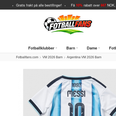
Gratis frakt på alle bestillinger!
Få
10%
rabatt over
667
NOK, 
Fotballklubber
Barn
Dame
Fotb
Fotballfans.com
VM 2026 Barn
Argentina VM 2026 Barn