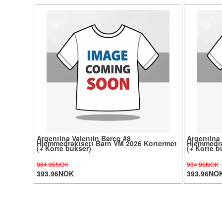
Argentina Valentin Barco #8
Argentina
Hjemmedraktsett Barn VM 2026 Kortermet
Hjemmedra
(+ Korte bukser)
(+ Korte b
984.95NOK
984.95NOK
393.96NOK
393.96NO