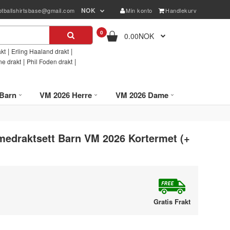
NOK
otballshirtsbase@gmail.com
Min konto
Handlekurv
0
0.00NOK
|
|
kt
Erling Haaland drakt
|
|
ne drakt
Phil Foden drakt
Barn
VM 2026 Herre
VM 2026 Dame
medraktsett Barn VM 2026 Kortermet (+
Gratis Frakt