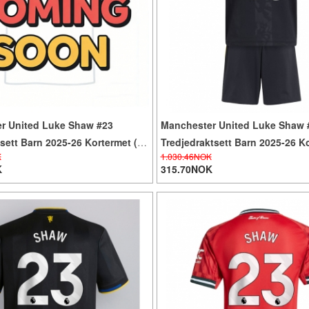
r United Luke Shaw #23
Manchester United Luke Shaw 
sett Barn 2025-26 Kortermet (+
Tredjedraktsett Barn 2025-26 Ko
K
1.030.46NOK
er)
Korte bukser)
K
315.70NOK