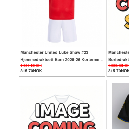
Manchester United Luke Shaw #23
Mancheste
Hjemmedraktsett Barn 2025-26 Kortermet
Bortedrakt
1.030.46NOK
1.030.46NO
(+ Korte bukser)
Korte buks
315.70NOK
315.70NO