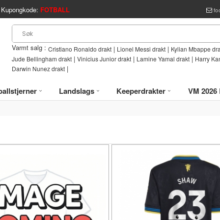
Kupongkode:
FOTBALL
fo
Varmt salg :
|
|
Cristiano Ronaldo drakt
Lionel Messi drakt
Kylian Mbappe dra
|
|
|
Jude Bellingham drakt
Vinicius Junior drakt
Lamine Yamal drakt
Harry Ka
|
Darwin Nunez drakt
allstjerner
Landslags
Keeperdrakter
VM 2026 