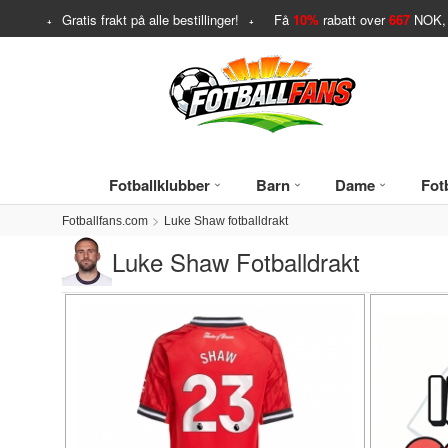
Gratis frakt på alle bestillinger!
Få
10%
rabatt over
667
NOK, 
Fotballklubber
Barn
Dame
Fotb
Fotballfans.com
Luke Shaw fotballdrakt
Luke Shaw Fotballdrakt