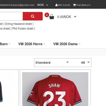
NOK
otballshirtsbase@gmail.com
Min konto
Handlekurv
0
0.00NOK
|
|
kt
Erling Haaland drakt
|
|
ne drakt
Phil Foden drakt
Barn
VM 2026 Herre
VM 2026 Dame