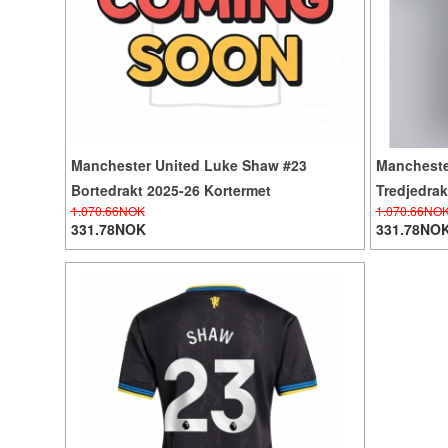
Manchester United Luke Shaw #23
Mancheste
Bortedrakt 2025-26 Kortermet
Tredjedrak
1.070.66NOK
1.070.66NO
331.78NOK
331.78NO