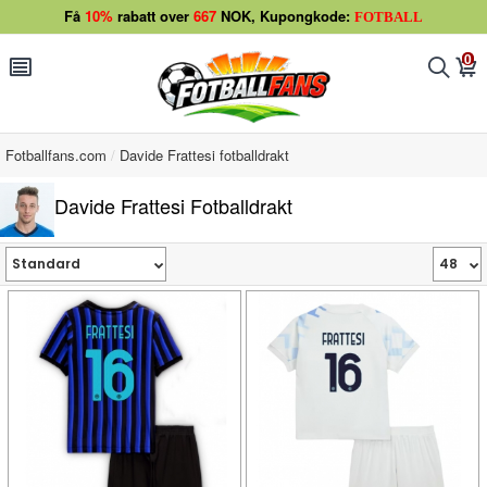
Få
10%
rabatt over
667
NOK, Kupongkode:
FOTBALL
0
󰂩
󰂨
󰃦
Fotballfans.com
Davide Frattesi fotballdrakt
Davide Frattesi Fotballdrakt