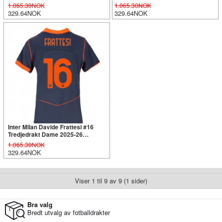
Kortermet
Kortermet
1.065.30NOK
1.065.30NOK
329.64NOK
329.64NOK
Inter Milan Davide Frattesi #16
Tredjedrakt Dame 2025-26
Kortermet
1.065.30NOK
329.64NOK
Viser 1 til 9 av 9 (1 sider)
Bra valg
Bredt utvalg av fotballdrakter