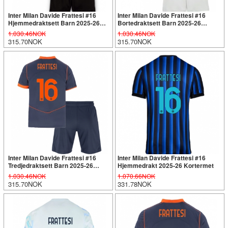
Inter Milan Davide Frattesi #16
Inter Milan Davide Frattesi #16
Hjemmedraktsett Barn 2025-26
Bortedraktsett Barn 2025-26
Kortermet (+ Korte bukser)
Kortermet (+ Korte bukser)
1.030.46NOK
1.030.46NOK
315.70NOK
315.70NOK
Inter Milan Davide Frattesi #16
Inter Milan Davide Frattesi #16
Tredjedraktsett Barn 2025-26
Hjemmedrakt 2025-26 Kortermet
Kortermet (+ Korte bukser)
1.030.46NOK
1.070.66NOK
315.70NOK
331.78NOK