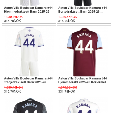
Aston Villa Boubacar Kamara #44
Aston Villa Boubacar Kamara #44
Hjemmedraktsett Barn 2025-26
Bortedraktsett Barn 2025-26
Kortermet (+ Korte bukser)
Kortermet (+ Korte bukser)
1.030.46NOK
1.030.46NOK
315.70NOK
315.70NOK
Aston Villa Boubacar Kamara #44
Aston Villa Boubacar Kamara #44
Tredjedraktsett Barn 2025-26
Hjemmedrakt 2025-26 Kortermet
Kortermet (+ Korte bukser)
1.030.46NOK
1.070.66NOK
315.70NOK
331.78NOK