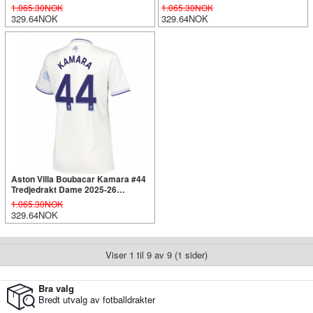
Kortermet
Kortermet
1.065.30NOK
1.065.30NOK
329.64NOK
329.64NOK
Aston Villa Boubacar Kamara #44
Tredjedrakt Dame 2025-26
Kortermet
1.065.30NOK
329.64NOK
Viser 1 til 9 av 9 (1 sider)
Bra valg
Bredt utvalg av fotballdrakter