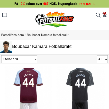
Få
10%
rabatt over
667
NOK, Kupongkode:
FOTBALL
0
󰂩
󰂨
󰃦
Fotballfans.com
Boubacar Kamara fotballdrakt
Boubacar Kamara Fotballdrakt