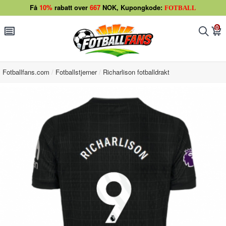
Få
10%
rabatt over
667
NOK, Kupongkode:
FOTBALL
0
󰂩
󰂨
󰃦
Fotballfans.com
Fotballstjerner
Richarlison fotballdrakt