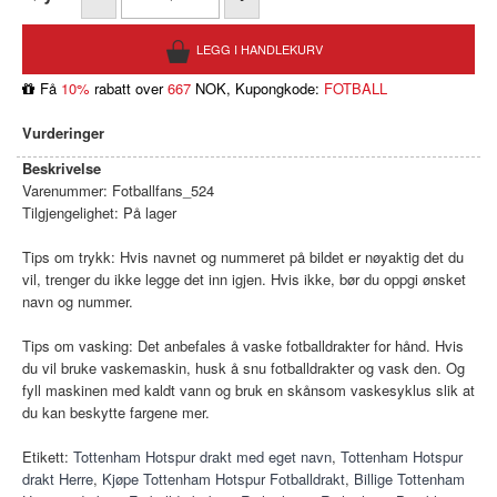
Få
10%
rabatt over
667
NOK, Kupongkode:
FOTBALL
Vurderinger
Beskrivelse
Varenummer:
Fotballfans_524
Tilgjengelighet:
På lager
Tips om trykk: Hvis navnet og nummeret på bildet er nøyaktig det du
vil, trenger du ikke legge det inn igjen. Hvis ikke, bør du oppgi ønsket
navn og nummer.
Tips om vasking: Det anbefales å vaske fotballdrakter for hånd. Hvis
du vil bruke vaskemaskin, husk å snu fotballdrakter og vask den. Og
fyll maskinen med kaldt vann og bruk en skånsom vaskesyklus slik at
du kan beskytte fargene mer.
Etikett:
Tottenham Hotspur drakt med eget navn
,
Tottenham Hotspur
drakt Herre
,
Kjøpe Tottenham Hotspur Fotballdrakt
,
Billige Tottenham