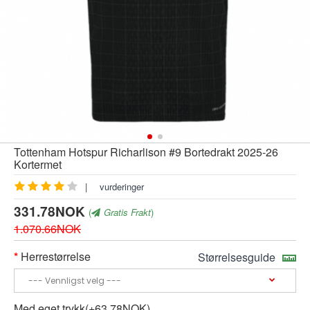
Tottenham Hotspur Richarlison #9 Bortedrakt 2025-26
Kortermet
|
vurderinger
331.78NOK
(
Gratis Frakt
)
1.070.66NOK
Herrestørrelse
Størrelsesguide
Med eget trykk(+63.78NOK)