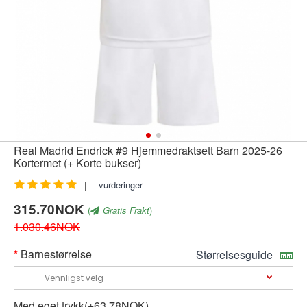
Real Madrid Endrick #9 Hjemmedraktsett Barn 2025-26
Kortermet (+ Korte bukser)
|
vurderinger
315.70NOK
(
Gratis Frakt
)
1.030.46NOK
Barnestørrelse
Størrelsesguide
Med eget trykk(+63.78NOK)