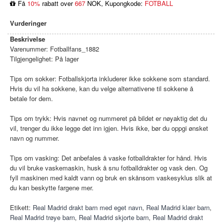
Få
10%
rabatt over
667
NOK, Kupongkode:
FOTBALL
Vurderinger
Beskrivelse
Varenummer:
Fotballfans_1882
Tilgjengelighet:
På lager
Tips om sokker: Fotballskjorta inkluderer ikke sokkene som standard.
Hvis du vil ha sokkene, kan du velge alternativene til sokkene å
betale for dem.
Tips om trykk: Hvis navnet og nummeret på bildet er nøyaktig det du
vil, trenger du ikke legge det inn igjen. Hvis ikke, bør du oppgi ønsket
navn og nummer.
Tips om vasking: Det anbefales å vaske fotballdrakter for hånd. Hvis
du vil bruke vaskemaskin, husk å snu fotballdrakter og vask den. Og
fyll maskinen med kaldt vann og bruk en skånsom vaskesyklus slik at
du kan beskytte fargene mer.
Etikett:
Real Madrid drakt barn med eget navn
,
Real Madrid klær barn
,
Real Madrid trøye barn
,
Real Madrid skjorte barn
,
Real Madrid drakt