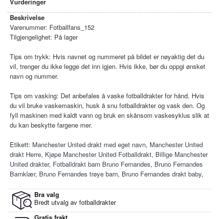
Vurderinger
Beskrivelse
Varenummer:
Fotballfans_152
Tilgjengelighet:
På lager
Tips om trykk: Hvis navnet og nummeret på bildet er nøyaktig det du
vil, trenger du ikke legge det inn igjen. Hvis ikke, bør du oppgi ønsket
navn og nummer.
Tips om vasking: Det anbefales å vaske fotballdrakter for hånd. Hvis
du vil bruke vaskemaskin, husk å snu fotballdrakter og vask den. Og
fyll maskinen med kaldt vann og bruk en skånsom vaskesyklus slik at
du kan beskytte fargene mer.
Etikett:
Manchester United drakt med eget navn
,
Manchester United
drakt Herre
,
Kjøpe Manchester United Fotballdrakt
,
Billige Manchester
United drakter
,
Fotballdrakt barn Bruno Fernandes
,
Bruno Fernandes
Barnklær
,
Bruno Fernandes trøye barn
,
Bruno Fernandes drakt baby
,
Bra valg
Bredt utvalg av fotballdrakter
Gratis frakt