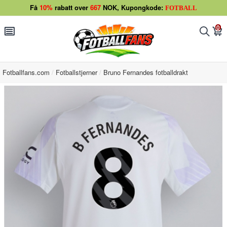
Få
10%
rabatt over
667
NOK, Kupongkode:
FOTBALL
0
󰂩
󰂨
󰃦
Fotballfans.com
Fotballstjerner
Bruno Fernandes fotballdrakt