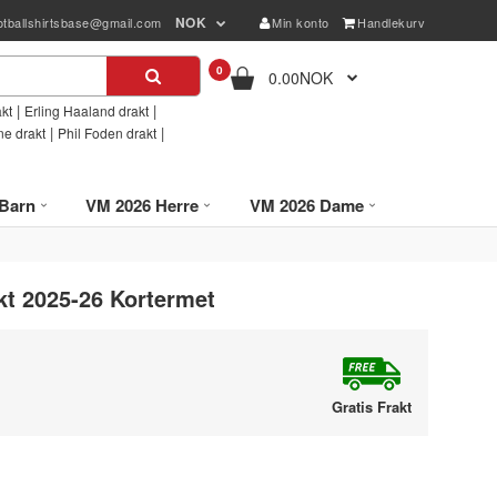
NOK
otballshirtsbase@gmail.com
Min konto
Handlekurv
0
0.00NOK
|
|
kt
Erling Haaland drakt
|
|
ne drakt
Phil Foden drakt
Barn
VM 2026 Herre
VM 2026 Dame
kt 2025-26 Kortermet
Gratis Frakt