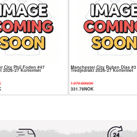
r City Phil Foden #47
Manchester City Ruben Dias #3
t 2026-27 Kortermet
Tredjedrakt 2026-27 Kortermet
K
1.070.66NOK
K
331.78NOK