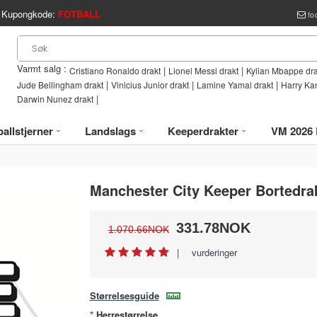
Kupongkode:
FOTBALL
fo
Varmt salg :
|
|
Cristiano Ronaldo drakt
Lionel Messi drakt
Kylian Mbappe dra
|
|
|
Jude Bellingham drakt
Vinicius Junior drakt
Lamine Yamal drakt
Harry Ka
|
Darwin Nunez drakt
allstjerner
Landslags
Keeperdrakter
VM 2026 
Manchester City Keeper Bortedra
331.78NOK
1.070.66NOK
|
vurderinger
Størrelsesguide
Herrestørrelse