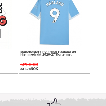
Manchester City Erling Haaland #9
Hjemmedrakt 2026-27 Kortermet
1.070.66NOK
331.78NOK