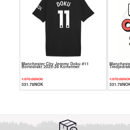
Manchester City Jeremy Doku #11
Mancheste
Bortedrakt 2025-26 Kortermet
Tredjedrak
1.070.66NOK
1.070.66NO
331.78NOK
331.78NO