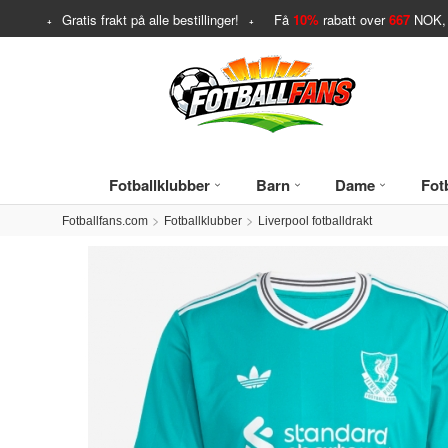
Gratis frakt på alle bestillinger!
Få
10%
rabatt over
667
NOK, 
Fotballklubber
Barn
Dame
Fotb
Fotballfans.com
Fotballklubber
Liverpool fotballdrakt