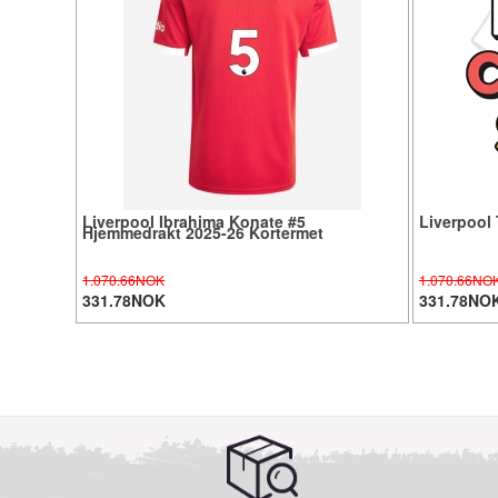
Liverpool Ibrahima Konate #5
Liverpool 
Hjemmedrakt 2025-26 Kortermet
1.070.66NOK
1.070.66NO
331.78NOK
331.78NO