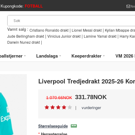
Kupongkode:
FOTBALL
fo
Varmt salg :
|
|
Cristiano Ronaldo drakt
Lionel Messi drakt
Kylian Mbappe dra
|
|
|
Jude Bellingham drakt
Vinicius Junior drakt
Lamine Yamal drakt
Harry Ka
|
Darwin Nunez drakt
allstjerner
Landslags
Keeperdrakter
VM 2026 
Liverpool Tredjedrakt 2025-26 Ko
331.78NOK
1.070.66NOK
|
vurderinger
Størrelsesguide
Herrestørrelse