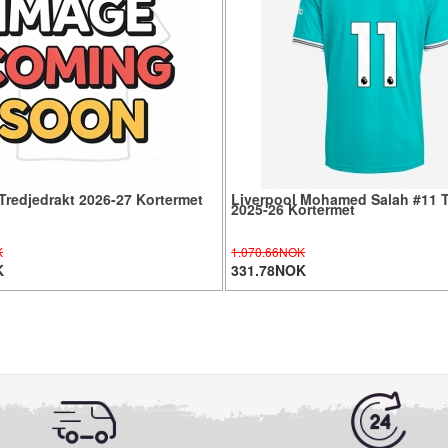
Tredjedrakt 2026-27 Kortermet
Liverpool Mohamed Salah #11 T
2025-26 Kortermet
K
1.070.66NOK
K
331.78NOK