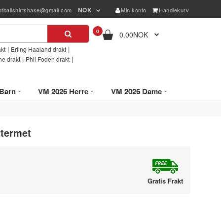
NOK
otballshirtsbase@gmail.com
Min konto
Handlekurv
0
0.00NOK
|
|
kt
Erling Haaland drakt
|
|
ne drakt
Phil Foden drakt
Barn
VM 2026 Herre
VM 2026 Dame
rtermet
Gratis Frakt