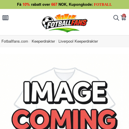
Få
10%
rabatt over
667
NOK, Kupongkode:
FOTBALL
0
󰂩
󰂨
󰃦
Fotballfans.com
Keeperdrakter
Liverpool Keeperdrakter