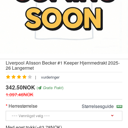
Liverpool Alisson Becker #1 Keeper Hjemmedrakt 2025-
26 Langermet
|
vurderinger
342.50NOK
(
Gratis Frakt
)
1.097.46NOK
Herrestørrelse
Størrelsesguide
Med eget trykk(+63.78NOK)