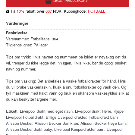
Få
10%
rabatt over
667
NOK, Kupongkode:
FOTBALL
Vurderinger
Beskrivelse
Varenummer:
Fotballfans_364
Tilgjengelighet:
På lager
Tips om trykk: Hvis navnet og nummeret på bildet er nøyaktig det du
vil, trenger du ikke legge det inn igjen. Hvis ikke, bør du oppgi ønsket
navn og nummer.
Tips om vasking: Det anbefales å vaske fotballdrakter for hånd. Hvis
du vil bruke vaskemaskin, husk å snu fotballdrakter og vask den. Og
fyll maskinen med kaldt vann og bruk en skånsom vaskesyklus slik at
du kan beskytte fargene mer.
Etikett:
Liverpool drakt med eget navn
,
Liverpool drakt Herre
,
Kjøpe
Liverpool Fotballdrakt
,
Billige Liverpool drakter
,
Fotballdrakt barn
Alisson Becker
,
Alisson Becker Barnklær
,
Alisson Becker trøye barn
,
Alisson Becker drakt baby
,
Liverpool Keeperdrakter barn
,
Liverpool