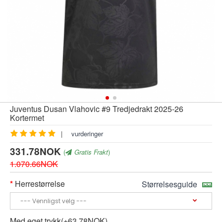
Juventus Dusan Vlahovic #9 Tredjedrakt 2025-26
Kortermet
|
vurderinger
331.78NOK
(
Gratis Frakt
)
1.070.66NOK
Herrestørrelse
Størrelsesguide
Med eget trykk(+63.78NOK)