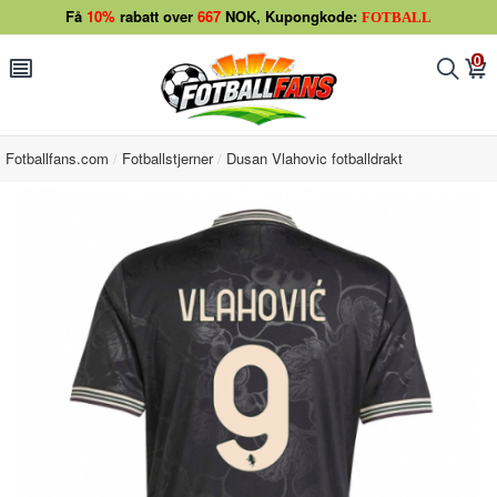
Få
10%
rabatt over
667
NOK, Kupongkode:
FOTBALL
0
󰂩
󰂨
󰃦
Fotballfans.com
Fotballstjerner
Dusan Vlahovic fotballdrakt