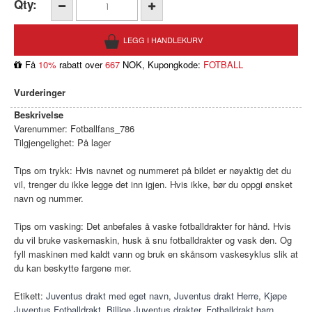
Qty:
Få
10%
rabatt over
667
NOK, Kupongkode:
FOTBALL
Vurderinger
Beskrivelse
Varenummer:
Fotballfans_786
Tilgjengelighet:
På lager
Tips om trykk: Hvis navnet og nummeret på bildet er nøyaktig det du
vil, trenger du ikke legge det inn igjen. Hvis ikke, bør du oppgi ønsket
navn og nummer.
Tips om vasking: Det anbefales å vaske fotballdrakter for hånd. Hvis
du vil bruke vaskemaskin, husk å snu fotballdrakter og vask den. Og
fyll maskinen med kaldt vann og bruk en skånsom vaskesyklus slik at
du kan beskytte fargene mer.
Etikett:
Juventus drakt med eget navn
,
Juventus drakt Herre
,
Kjøpe
Juventus Fotballdrakt
,
Billige Juventus drakter
,
Fotballdrakt barn