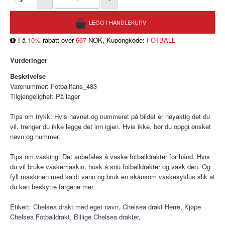
Få
10%
rabatt over
667
NOK, Kupongkode:
FOTBALL
Vurderinger
Beskrivelse
Varenummer:
Fotballfans_483
Tilgjengelighet:
På lager
Tips om trykk: Hvis navnet og nummeret på bildet er nøyaktig det du
vil, trenger du ikke legge det inn igjen. Hvis ikke, bør du oppgi ønsket
navn og nummer.
Tips om vasking: Det anbefales å vaske fotballdrakter for hånd. Hvis
du vil bruke vaskemaskin, husk å snu fotballdrakter og vask den. Og
fyll maskinen med kaldt vann og bruk en skånsom vaskesyklus slik at
du kan beskytte fargene mer.
Etikett:
Chelsea drakt med eget navn
,
Chelsea drakt Herre
,
Kjøpe
Chelsea Fotballdrakt
,
Billige Chelsea drakter
,