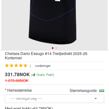
Chelsea Dario Essugo #14 Tredjedrakt 2025-26
Kortermet
|
vurderinger
331.78NOK
(
Gratis Frakt
)
1.070.66NOK
Herrestørrelse
Størrelsesguide
Med eget trykk(+63.78NOK)