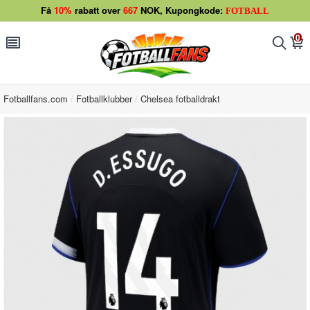
Få
10%
rabatt over
667
NOK, Kupongkode:
FOTBALL
0
󰂩
󰂨
󰃦
Fotballfans.com
Fotballklubber
Chelsea fotballdrakt