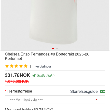
Chelsea Enzo Fernandez #8 Bortedrakt 2025-26
Kortermet
|
vurderinger
331.78NOK
(
Gratis Frakt
)
1.070.66NOK
Herrestørrelse
Størrelsesguide
Med eget trykk(+63.78NOK)