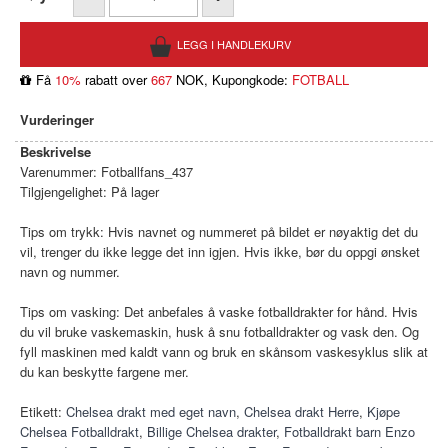
Få
10%
rabatt over
667
NOK, Kupongkode:
FOTBALL
Vurderinger
Beskrivelse
Varenummer:
Fotballfans_437
Tilgjengelighet:
På lager
Tips om trykk: Hvis navnet og nummeret på bildet er nøyaktig det du
vil, trenger du ikke legge det inn igjen. Hvis ikke, bør du oppgi ønsket
navn og nummer.
Tips om vasking: Det anbefales å vaske fotballdrakter for hånd. Hvis
du vil bruke vaskemaskin, husk å snu fotballdrakter og vask den. Og
fyll maskinen med kaldt vann og bruk en skånsom vaskesyklus slik at
du kan beskytte fargene mer.
Etikett:
Chelsea drakt med eget navn
,
Chelsea drakt Herre
,
Kjøpe
Chelsea Fotballdrakt
,
Billige Chelsea drakter
,
Fotballdrakt barn Enzo