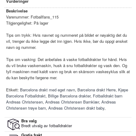
Vurderinger
Beskrivelse
Varenummer:
Fotballfans_115
Tilgjengelighet:
På lager
Tips om trykk: Hvis navnet og nummeret på bildet er nøyaktig det du
vil, trenger du ikke legge det inn igjen. Hvis ikke, bør du oppgi ønsket
navn og nummer.
Tips om vasking: Det anbefales å vaske fotballdrakter for hånd. Hvis
du vil bruke vaskemaskin, husk å snu fotballdrakter og vask den. Og
fyll maskinen med kaldt vann og bruk en skånsom vaskesyklus slik at
du kan beskytte fargene mer.
Etikett:
Barcelona drakt med eget navn
,
Barcelona drakt Herre
,
Kjøpe
Barcelona Fotballdrakt
,
Billige Barcelona drakter
,
Fotballdrakt barn
Andreas Christensen
,
Andreas Christensen Barnklær
,
Andreas
Christensen trøye barn
,
Andreas Christensen drakt baby
,
Bra valg
Bredt utvalg av fotballdrakter
Gratis frakt