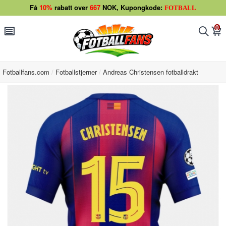
Få
10%
rabatt over
667
NOK, Kupongkode:
FOTBALL
0
󰂩
󰂨
󰃦
Fotballfans.com
Fotballstjerner
Andreas Christensen fotballdrakt