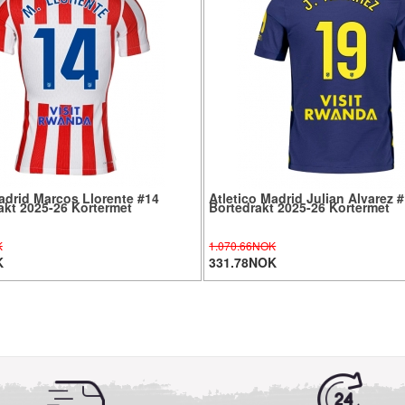
adrid Marcos Llorente #14
Atletico Madrid Julian Alvarez 
kt 2025-26 Kortermet
Bortedrakt 2025-26 Kortermet
K
1.070.66NOK
K
331.78NOK