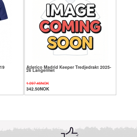
#19
Atletico Madrid Keeper Tredjedrakt 2025-
26 Langermet
1.097.46NOK
342.50NOK