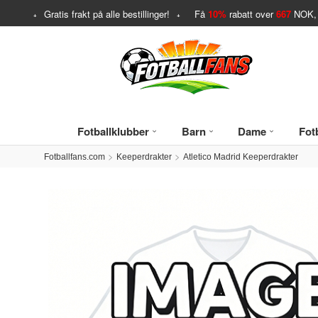
Gratis frakt på alle bestillinger!
Få
10%
rabatt over
667
NOK, 
Fotballklubber
Barn
Dame
Fotb
Fotballfans.com
Keeperdrakter
Atletico Madrid Keeperdrakter