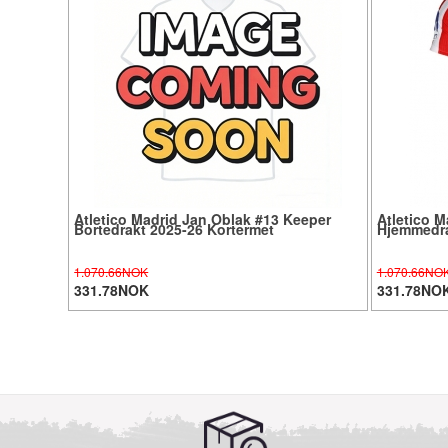
Atletico Madrid Jan Oblak #13 Keeper
Atletico M
Bortedrakt 2025-26 Kortermet
Hjemmedra
1.070.66NOK
1.070.66NO
331.78NOK
331.78NO