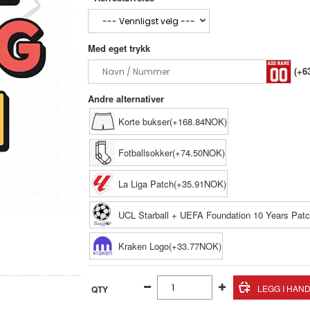
Med eget trykk
(+6
Andre alternativer
Korte bukser(+168.84NOK)
Fotballsokker(+74.50NOK)
La Liga Patch(+35.91NOK)
UCL Starball + UEFA Foundation 10 Years Pat
Kraken Logo(+33.77NOK)
QTY