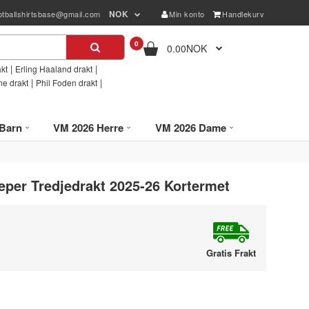
NOK
otballshirtsbase@gmail.com
Min konto
Handlekurv
0
0.00NOK
|
|
kt
Erling Haaland drakt
|
|
ne drakt
Phil Foden drakt
Barn
VM 2026 Herre
VM 2026 Dame
eper Tredjedrakt 2025-26 Kortermet
Gratis Frakt