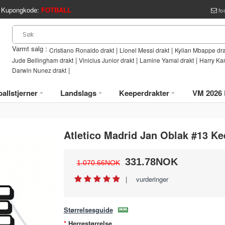
Kupongkode:
FOTBALL
fo
Varmt salg :
|
|
Cristiano Ronaldo drakt
Lionel Messi drakt
Kylian Mbappe dra
|
|
|
Jude Bellingham drakt
Vinicius Junior drakt
Lamine Yamal drakt
Harry Ka
|
Darwin Nunez drakt
allstjerner
Landslags
Keeperdrakter
VM 2026 
Atletico Madrid Jan Oblak #13 Ke
331.78NOK
1.070.66NOK
|
vurderinger
Størrelsesguide
Herrestørrelse