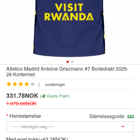
Atletico Madrid Antoine Griezmann #7 Bortedrakt 2025-
26 Kortermet
|
vurderinger
331.78NOK
(
Gratis Frakt
)
1.070.66NOK
Herrestørrelse
Størrelsesguide
Med eget trykk(+63.78NOK)