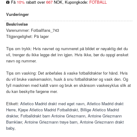
Få
10%
rabatt over
667
NOK, Kupongkode:
FOTBALL
Vurderinger
Beskrivelse
Varenummer:
Fotballfans_743
Tilgjengelighet:
På lager
Tips om trykk: Hvis navnet og nummeret på bildet er nøyaktig det du
vil, trenger du ikke legge det inn igjen. Hvis ikke, bør du oppgi ønsket
navn og nummer.
Tips om vasking: Det anbefales å vaske fotballdrakter for hånd. Hvis
du vil bruke vaskemaskin, husk å snu fotballdrakter og vask den. Og
fyll maskinen med kaldt vann og bruk en skånsom vaskesyklus slik at
du kan beskytte fargene mer.
Etikett:
Atletico Madrid drakt med eget navn
,
Atletico Madrid drakt
Herre
,
Kjøpe Atletico Madrid Fotballdrakt
,
Billige Atletico Madrid
drakter
,
Fotballdrakt barn Antoine Griezmann
,
Antoine Griezmann
Barnklær
,
Antoine Griezmann trøye barn
,
Antoine Griezmann drakt
baby
,