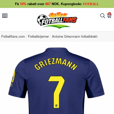
Få
10%
rabatt over
667
NOK, Kupongkode:
FOTBALL
0
󰂩
󰂨
󰃦
Fotballfans.com
Fotballstjerner
Antoine Griezmann fotballdrakt