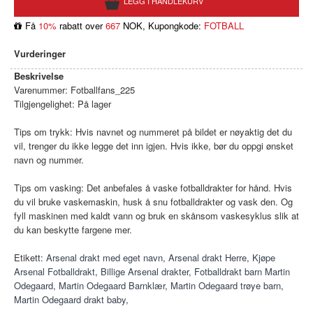
Få
10%
rabatt over
667
NOK, Kupongkode:
FOTBALL
Vurderinger
Beskrivelse
Varenummer:
Fotballfans_225
Tilgjengelighet:
På lager
Tips om trykk: Hvis navnet og nummeret på bildet er nøyaktig det du
vil, trenger du ikke legge det inn igjen. Hvis ikke, bør du oppgi ønsket
navn og nummer.
Tips om vasking: Det anbefales å vaske fotballdrakter for hånd. Hvis
du vil bruke vaskemaskin, husk å snu fotballdrakter og vask den. Og
fyll maskinen med kaldt vann og bruk en skånsom vaskesyklus slik at
du kan beskytte fargene mer.
Etikett:
Arsenal drakt med eget navn
,
Arsenal drakt Herre
,
Kjøpe
Arsenal Fotballdrakt
,
Billige Arsenal drakter
,
Fotballdrakt barn Martin
Odegaard
,
Martin Odegaard Barnklær
,
Martin Odegaard trøye barn
,
Martin Odegaard drakt baby
,