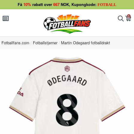
Få
10%
rabatt over
667
NOK, Kupongkode:
FOTBALL
0
󰂩
󰂨
󰃦
Fotballfans.com
Fotballstjerner
Martin Odegaard fotballdrakt