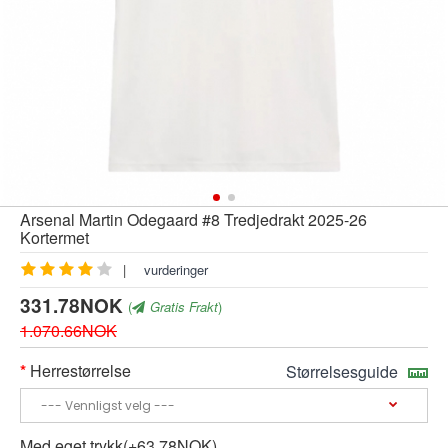
Arsenal Martin Odegaard #8 Tredjedrakt 2025-26
Kortermet
|
vurderinger
331.78NOK
(
Gratis Frakt
)
1.070.66NOK
Herrestørrelse
Størrelsesguide
Med eget trykk(+63.78NOK)