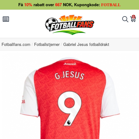
Få
10%
rabatt over
667
NOK, Kupongkode:
FOTBALL
0
󰂩
󰂨
󰃦
Fotballfans.com
Fotballstjerner
Gabriel Jesus fotballdrakt