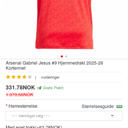
Arsenal Gabriel Jesus #9 Hjemmedrakt 2025-26
Kortermet
|
vurderinger
331.78NOK
(
Gratis Frakt
)
1.070.66NOK
Herrestørrelse
Størrelsesguide
Med eget trykk(+63.78NOK)