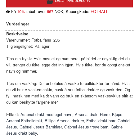
Få
10%
rabatt over
667
NOK, Kupongkode:
FOTBALL
Vurderinger
Beskrivelse
Varenummer:
Fotballfans_235
Tilgjengelighet:
På lager
Tips om trykk: Hvis navnet og nummeret på bildet er nøyaktig det du
vil, trenger du ikke legge det inn igjen. Hvis ikke, bør du oppgi ønsket
navn og nummer.
Tips om vasking: Det anbefales å vaske fotballdrakter for hånd. Hvis
du vil bruke vaskemaskin, husk å snu fotballdrakter og vask den. Og
fyll maskinen med kaldt vann og bruk en skånsom vaskesyklus slik at
du kan beskytte fargene mer.
Etikett:
Arsenal drakt med eget navn
,
Arsenal drakt Herre
,
Kjøpe
Arsenal Fotballdrakt
,
Billige Arsenal drakter
,
Fotballdrakt barn Gabriel
Jesus
,
Gabriel Jesus Barnklær
,
Gabriel Jesus trøye barn
,
Gabriel
Jesus drakt baby
,